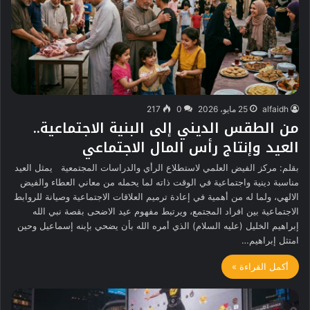
alfaidh
25 مايو، 2026
0
217
من الطقس الديني إلى البنية الاجتماعية..
العيد وإنتاج رأس المال الاجتماعي
بقلم: مركز الفيض العلمي لاستطلاع الرأي والدراسات المجتمعية يمثل العيد
مناسبة دينية واجتماعية في الوقت ذاته لما يحمله من معاني العطاء والفيض
الالهي، ولما له من أهمية في إعادة ترميم العلاقات الاجتماعية وصيانة للروابط
الاجتماعية بين افراد المجتمع، ويرتبط مفهوم عيد الاضحى بقصة نبي الله
إبراهيم الخليل (عليه السلام) الذي أمره الله بأن يضحي بإبنه إسماعيل وحين
امتثل إبراهيم…
أكمل القراءة »