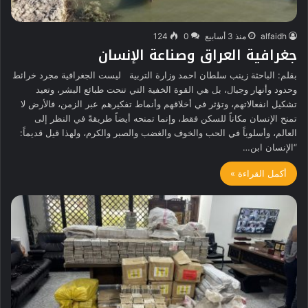
alfaidh
منذ 3 أسابيع
0
124
جغرافية العراق وصناعة الإنسان
بقلم: الباحثة زينب سلطان احمد وزارة التربية ليست الجغرافية مجرد خرائط
وحدود وأنهار وجبال، بل هي القوة الخفية التي تنحت طبائع البشر، وتعيد
تشكيل انفعالاتهم، وتؤثر في أخلاقهم وأنماط تفكيرهم عبر الزمن، فالأرض لا
تمنح الإنسان مكاناً للسكن فقط، وإنما تمنحه أيضاً طريقةً في النظر إلى
العالم، وأسلوباً في الحب والخوف والغضب والصبر والكرم، ولهذا قيل قديماً:
“الإنسان ابن…
أكمل القراءة »