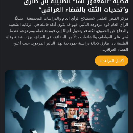
قضية “المغفور لها” الطبيبة بان طارق
و”تحديات الثقة بالقضاء العراقي”
مركز الفيض العلمي لاستطلاع الرأي العام والدراسات المجتمعية يشكّل
الرأي العام قوة مزدوجة التأثير: فهو قد يكون أداة فاعلة في الرقابة الشعبية
والدفاع عن الحقوق، لكنه قد يتحول أحيانًا إلى قوة ضاغطة ومزعزعة عندما
يُبنى على العواطف والشائعات بدلاً من الحقائق، في العراق، برزت قضية وفاة
الطبيبة بان طارق كحالة دراسية نموذجية لهذا التأثير المزدوج، حيث أعلن
القضاء العراقي،…
أكمل القراءة »