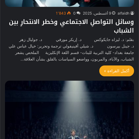
alfaidh
9 أغسطس، 2025
0
1٬843
وسائل التواصلِ الاجتماعي وخطر الانتحارِ بين
الشباب
بقلم: د. ليزاه جايكوكس د. إريكر مورفي د. جوليال زهر
د. جينل بيرسون د. شيلي أفينيفولي ترجمة وتحرير: خيال عباس علي
جامعة بغداد- كلية التربية للبنات- قسم اللغة الإنكليزية الملخص يشعر
الشباب، والآباء، والمربون، وواضعو السياسات بالقلق بشأن العلاقة…
أكمل القراءة »