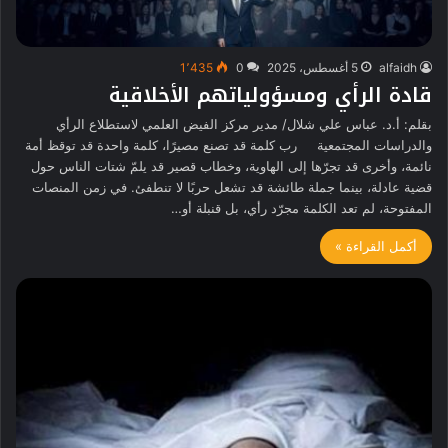
alfaidh
5 أغسطس، 2025
0
1٬435
قادة الرأي ومسؤولياتهم الأخلاقية
بقلم: أ.د. عباس علي شلال/ مدير مركز الفيض العلمي لاستطلاع الرأي
والدراسات المجتمعية رب كلمة قد تصنع مصيرًا، كلمة واحدة قد توقظ أمة
نائمة، وأخرى قد تجرّها إلى الهاوية، وخطاب قصير قد يلمّ شتات الناس حول
قضية عادلة، بينما جملة طائشة قد تشعل حربًا لا تنطفئ. في زمن المنصات
المفتوحة، لم تعد الكلمة مجرّد رأي، بل قنبلة أو…
أكمل القراءة »