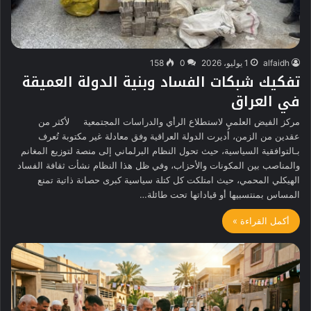
alfaidh
1 يوليو، 2026
0
158
تفكيك شبكات الفساد وبنية الدولة العميقة
في العراق
مركز الفيض العلمي لاستطلاع الرأي والدراسات المجتمعية لأكثر من
عقدين من الزمن، أُديرت الدولة العراقية وفق معادلة غير مكتوبة تُعرف
بـالتوافقية السياسية، حيث تحول النظام البرلماني إلى منصة لتوزيع المغانم
والمناصب بين المكونات والأحزاب، وفي ظل هذا النظام نشأت ثقافة الفساد
الهيكلي المحمي، حيث امتلكت كل كتلة سياسية كبرى حصانة ذاتية تمنع
المساس بمنتسبيها أو قياداتها تحت طائلة…
أكمل القراءة »