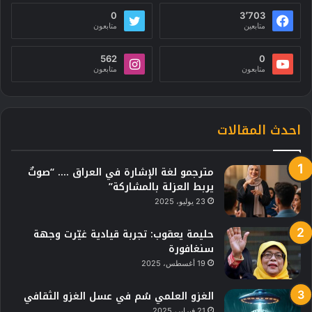
0
3٬703
متابعين
متابعون
562
0
متابعون
متابعون
احدث المقالات
مترجمو لغة الإشارة في العراق …. “صوتٌ
يربط العزلة بالمشاركة”
23 يوليو، 2025
حليمة يعقوب: تجربة قيادية غيّرت وجهة
سنغافورة
19 أغسطس، 2025
الغزو العلمي سُم في عسل الغزو الثقافي
21 فبراير، 2025