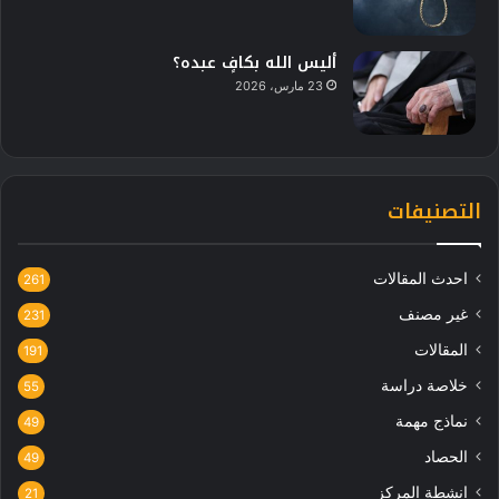
أليس الله بكافٍ عبده؟
23 مارس، 2026
التصنيفات
احدث المقالات
261
غير مصنف
231
المقالات
191
خلاصة دراسة
55
نماذج مهمة
49
الحصاد
49
انشطة المركز
21