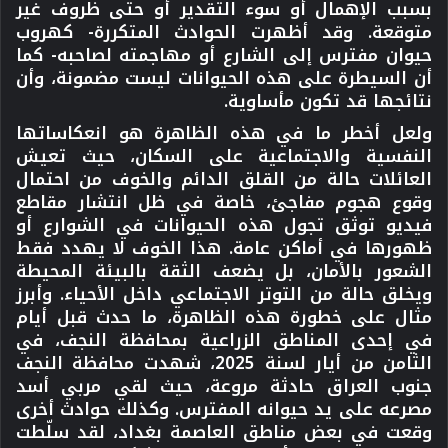
بسبب الإهمال أو سوء التقدير أو حتى ظروف غير
متوقعة. وقد أظهرت الحوادث المتكررة- كهروب
حيوان مفترس إلى الشارع أو مهاجمته لصاحبه- كما
أن السيطرة على هذه الحيوانات ليست مضمونة، وأن
نتائجها قد تكون مأساوية.
ولعل أخطر ما في هذه الظاهرة هو انعكاساتها
النفسية والاجتماعية على السكان، حيث تعيش
العائلات حالة من القلق الدائم والخوف من احتمال
وقوع هجوم مفاجئ، خاصة في ظل انتشار مقاطع
فيديو توثق تجول هذه الحيوانات في الشوارع أو
ظهورها في أماكن عامة. هذا الخوف لا يهدد فقط
الشعور بالأمان، بل يضعف الثقة بالبيئة المحيطة
ويخلق حالة من التوتر الاجتماعي داخل الأحياء. وأبرز
مثال على خطورة هذه الظاهرة، ما حدث قبل أيام
في إحدى المناطق الزراعية بمحافظة النجف، في
الثامن من أيار لسنة 2025، شهدت محافظة النجف
جنوب العراق حادثة مروعة، حيث لقي مربي أسد
مصرعه على يد حيوانه المفترس. وكذلك حوادث أخرى
وقعت في بعض مناطق العاصمة بغداد، لقد سلّطت