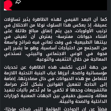
كما أن البعد القيمي لهذه الظاهرة يثير تساؤلات
عميقة، إذ يعكس هذا السلوك نوعًا من الاختلال في
ترتيب الأولويات، حين يتم إنفاق مبالغ طائلة على
اقتناء حيوانات مفترسة- يفترض أن تعيش في
بيئتها الطبيعية- في وقت تعاني فيه شرائح واسعة
من المجتمع من احتياجات أساسية. وهو ما يشير إلى
فجوة في الوعي الاجتماعي والبيئي، تستدعي
المعالجة من خلال التثقيف والتوعية.
من جهة أخرى، تكشف هذه الظاهرة عن تحديات
مؤسساتية واضحة، أبرزها غياب البنية التحتية اللازمة
للتعامل مع هذه الحيوانات في حال مصادرتها، إضافة
إلى الحاجة لتفعيل القوانين بشكل أكثر صرامة.
فالتشريعات وحدها لا تكفي ما لم تُدعَم بآليات تنفيذ
فعالة، وتنسيق حقيقي بين الجهات المعنية كوزارات
الداخلية والصحة والبيئة.
فضلاً عن إن الحوادث المؤلمة التي سُجلت مؤخرًا-