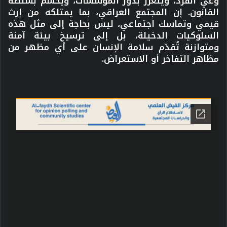
وعي الفرد، ويتعزز بدور المؤسسات، ويُحسم بسلطة
القانون. إن المجتمع العراقي، بما يمتلكه من إرث
قيمي وتماسك اجتماعي، ليس بحاجة إلى مثل هذه
السلوكيات الدخيلة، بل إلى ترسيخ بيئة آمنة
ومتوازنة تُقدّم سلامة الإنسان على أي مظهر من
مظاهر التفاخر أو الاستعراض.