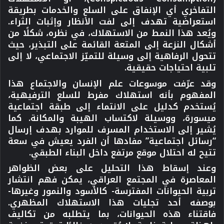
التفاخري أي الإنفاق على السلع والخدمات بطريقة
استعراضية تهدف إلى لفت الأنظار وإثبات الثراء.
ويُعد هذا النمط من الاستهلاك، في نظره، شكلًا من
أشكال النزعة إلى المتعة القائمة على التبذير، حيث
تتحول الرفاهية إلى وسيلة للتميّز الاجتماعي، لا إلى
تلبية احتياجات حقيقية.
وقد عرّفت موسوعات علم الإنسان والاجتماع هذا
المفهوم بأنه استهلاك مفرط للسلع الترفيهية،
يُستخدم كدليل على الانتماء إلى طبقة اجتماعية
ميسورة، ووسيلة لاكتساب الهيبة والمكانة. كما
يُشير إلى الاستخدام المسرف للموارد بهدف إرسال
“رسائل اجتماعية” مفادها أن الفرد يعيش في سعة
تتيح له احتلال موقع مرتفع داخل البناء الطبقي.
وعند إسقاط هذا التحليل على بعض الظواهر
المعاصرة في المجتمع العراقي، يمكن فهم انتشار
تربية الحيوانات المفترسة- كالأسود والنمور وغيرها-
بوصفه أحد تجليات هذا الاستهلاك المظهري.
فاقتناء هذه الحيوانات، بما يتطلبه من تكاليف