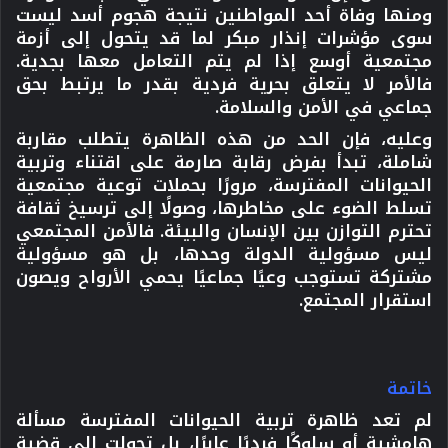
ومنها وفاة أحد المواطنين نتيجة هجوم أسد ليست
سوى مؤشرات إنذار مبكر لما قد يتحول إلى أزمة
مجتمعية أوسع إذا لم يتم التعامل معها بجدية.
فالأمر لا يتعلق بحرية فردية بقدر ما يرتبط بحق
جماعي في الأمن والسلامة.
وعليه، فإن الحد من هذه الظاهرة يتطلب مقاربة
شاملة، تبدأ بفرض رقابة صارمة على اقتناء وتربية
الحيوانات المفترسة، مرورًا بحملات توعية مجتمعية
تسلط الضوء على مخاطرها، وصولًا إلى ترسيخ ثقافة
تحترم التوازن بين الإنسان والبيئة. فالأمن المجتمعي
ليس مسؤولية الدولة وحدها، بل هو مسؤولية
مشتركة تستوجب وعيًا جماعيًا يحمي الأرواح ويصون
استقرار المجتمع.
خاتمة
لم تعد ظاهرة تربية الحيوانات المفترسة مسألة
هامشية أو سلوكًا فرديًا عابرًا، بل تحولت إلى قضية