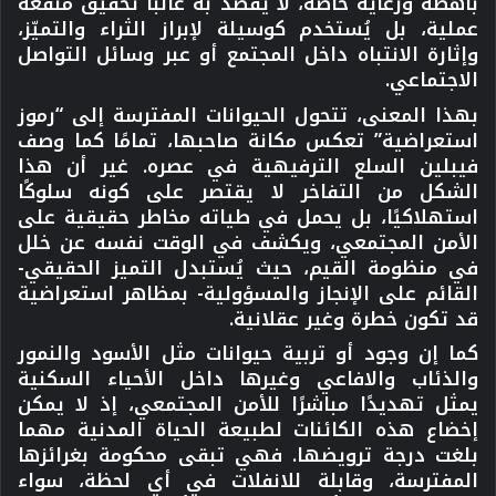
باهظة ورعاية خاصة، لا يُقصد به غالبًا تحقيق منفعة
عملية، بل يُستخدم كوسيلة لإبراز الثراء والتميّز،
وإثارة الانتباه داخل المجتمع أو عبر وسائل التواصل
الاجتماعي.
بهذا المعنى، تتحول الحيوانات المفترسة إلى “رموز
استعراضية” تعكس مكانة صاحبها، تمامًا كما وصف
فيبلين السلع الترفيهية في عصره. غير أن هذا
الشكل من التفاخر لا يقتصر على كونه سلوكًا
استهلاكيًا، بل يحمل في طياته مخاطر حقيقية على
الأمن المجتمعي، ويكشف في الوقت نفسه عن خلل
في منظومة القيم، حيث يُستبدل التميز الحقيقي-
القائم على الإنجاز والمسؤولية- بمظاهر استعراضية
قد تكون خطرة وغير عقلانية.
كما إن وجود أو تربية حيوانات مثل الأسود والنمور
والذئاب والافاعي وغيرها داخل الأحياء السكنية
يمثل تهديدًا مباشرًا للأمن المجتمعي، إذ لا يمكن
إخضاع هذه الكائنات لطبيعة الحياة المدنية مهما
بلغت درجة ترويضها. فهي تبقى محكومة بغرائزها
المفترسة، وقابلة للانفلات في أي لحظة، سواء