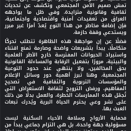
تمسّ صميم الأمن المجتمعي وتكشف عن تحديات
ثقافية وقانونية متزايدة. وفي ظل ما يواجهه
العراق من تعقيدات أمنية واقتصادية واجتماعية،
فإن إضافة مخاطر من هذا النوع يُعدّ أمرًا غير مبرر
ويستدعي وقفة حازمة.
فضلًا عن إن مواجهة هذه الظاهرة تتطلب تحركًا
متكاملًا، يبدأ بتشريعات واضحة وصارمة تمنع اقتناء
واستيراد الحيوانات المفترسة خارج الأطر العلمية
والبيئية، مرورًا بتفعيل الرقابة والمساءلة القانونية
بحق المخالفين، ولا ينتهي عند حدود التوعية
المجتمعية. وهنا تبرز أهمية دور وسائل الإعلام
والمؤسسات التربوية والثقافية في تصحيح
المفاهيم، ورفض الترويج لثقافة الاستعراض التي
تُجمّل هذه الممارسات الخطرة، والعمل بدلًا من ذلك
على نشر وعي يحترم الحياة البرية ويُدرك تبعات
العبث بها.
فحماية الأرواح وسلامة الأحياء السكنية ليست
مسؤولية جهة واحدة، بل هي التزام جماعي يبدأ من