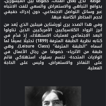
“موضة” لدى بعض الفئات، خصوصًا بين الميسورين،
بدوافع التباهي والاستعراض والسعي للفت الانتباه
عبر وسائل التواصل الاجتماعي، دون إدراك حقيقي
لحجم المخاطر الكامنة فيها.
وفي هذا الصدد يرى
ثورشتاين فيبلين
الذي يُعد من
أبرز الرواد الكلاسيكيين الأمريكيين الذين تناولوا
البعد الاجتماعي لعمليات الاستهلاك، إذ قدّم في
كتابه نظرية الطبقة المترفة (1899) تحليلًا عميقًا لما
أسماه “الطبقة المترفة” (Leisure Class)، وهي
طبقة من الأثرياء- خصوصًا من رجال الأعمال في
الولايات المتحدة- تتسم بسلوك استهلاكي قائم
على التفاخر والاستعراض، وليس على الحاجة
الفعلية.