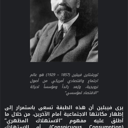
ثورشتاين فيبلين (1857 – 1929) هو عالم
اجتماع واقتصادي أمريكي من أصول
نرويجية، ويُعد رائداً ومؤسساً لحركة
“الاقتصاد لمؤسسي”
يرى فيبلين أن هذه الطبقة تسعى باستمرار إلى
إظهار مكانتها الاجتماعية أمام الآخرين، من خلال ما
أطلق عليه مفهوم “الاستهلاك المظهري”
(Conspicuous Consumption)، أو الاستهلاك