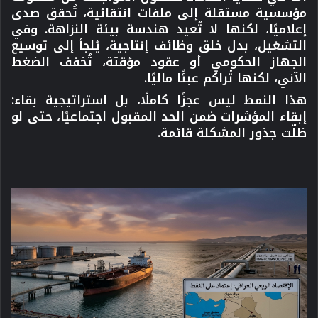
مؤسسية مستقلة إلى ملفات انتقائية، تُحقق صدى
إعلاميًا، لكنها لا تُعيد هندسة بيئة النزاهة. وفي
التشغيل، بدل خلق وظائف إنتاجية، يُلجأ إلى توسيع
الجهاز الحكومي أو عقود مؤقتة، تُخفف الضغط
الآني، لكنها تُراكم عبئًا ماليًا.
هذا النمط ليس عجزًا كاملًا، بل استراتيجية بقاء:
إبقاء المؤشرات ضمن الحد المقبول اجتماعيًا، حتى لو
ظلّت جذور المشكلة قائمة.