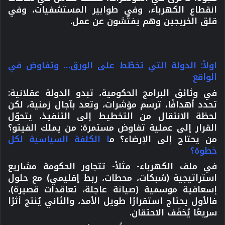
انقطاع الكهرباء، وفي طوابير المستشفيات، وفي
قلق الخريجين وهم يفتّشون عن عمل.
اولاً: الدولة التي تخطّط على الورق… وتفاوض في
الواقع
في وثائق البرامج الحكومية، تبدو الدولة عقلانية:
تحدد أهدافًا، ترسم مؤشرات، وتعد بآجال زمنية، لكن
لحظة الانتقال من التخطيط إلى التنفيذ، يتحوّل
القرار إلى عملية تفاوض مستمرة:
من يملك الفيتو؟
من يحتاج إلى الإرضاء؟ م
ا الكلفة السياسية لكل
خطوة؟
في ملف الكهرباء- مثلاً- تتجاور الحكومة مشاريع
استراتيجية (شبكات، محطات، ربط إقليمي) مع حلول
إسعافية موسمية (صيانة عاجلة، تعاقدات قصيرة)،
فالأول يحتاج استقرارًا طويل الأمد، والثاني يُنتج أثرًا
سريعًا يُخفّف الاحتقان.