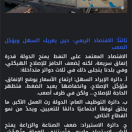
ثالثاً: الاقتصاد الريعي- حين يغريك السهل ويؤجّل
الصعب
الاقتصاد المعتمد على النفط يمنح الدولة قدرة
إنفاق سريعة، لكنه يُضعف الحافز للإصلاح الهيكلي،
وفي بلدنا يتجلى ذلك في ثلاث دوائر متداخلة:
أ. دائرة الإيراد السهل:
ارتفاع الأسعار يوسّع الإنفاق،
فيُؤجَّل الإصلاح، وانخفاضها يعيد الضغط، فتظهر
الحاجة للإصلاح… ولكن في ظرف أصعب.
ب. دائرة التوظيف العام:
الدولة ربّ العمل الأكبر، ما
يخلق توقعًا اجتماعيًا دائمًا للتعيين، ويحدّ من نمو
القطاع الخاص.
ج. دائرة الاستيراد:
ضعف الصناعة والزراعة يفتح
الباب لاستيراد واسع، فتُستنزف العملة وتُهمَّش