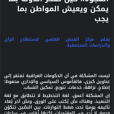
يمكن ويعيش المواطن بما
يجب
بقلم: مركز الفيض العلمي لاستطلاع الرأي
والدراسات المجتمعية
ليست المشكلة في أن الحكومات العراقية تفتقر إلى
عناوين كبرى، فالقاموس السياسي والإداري محفوظ:
إصلاح، نزاهة، خدمات، تنويع، تمكين الشباب.
إن المشكلة أعمق، لغة التخطيط لا تتطابق مع لغة
التنفيذ، وهناك نصّ يُكتب على الورق، ونصّ آخر يُعاد
تأليفه يوميًا تحت ضغط التوازنات، بين النصّين تتكوّن
فجوة، لا تُرى في المؤتمرات، لكنها تُقاس في ساعات