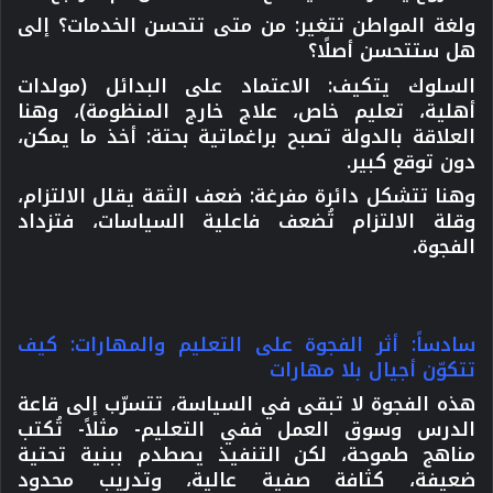
ولغة المواطن تتغير: من متى تتحسن الخدمات؟ إلى
هل ستتحسن أصلًا؟
السلوك يتكيف:
الاعتماد على البدائل (مولدات
أهلية، تعليم خاص، علاج خارج المنظومة)، وهنا
العلاقة بالدولة تصبح براغماتية بحتة: أخذ ما يمكن،
دون توقع كبير.
وهنا تتشكل دائرة مفرغة:
ضعف الثقة يقلل الالتزام،
وقلة الالتزام تُضعف فاعلية السياسات، فتزداد
الفجوة.
سادساً: أثر الفجوة على التعليم والمهارات: كيف
تتكوّن أجيال بلا مهارات
هذه الفجوة لا تبقى في السياسة، تتسرّب إلى قاعة
الدرس وسوق العمل ففي التعليم- مثلاً- تُكتب
مناهج طموحة، لكن التنفيذ يصطدم ببنية تحتية
ضعيفة، كثافة صفية عالية، وتدريب محدود