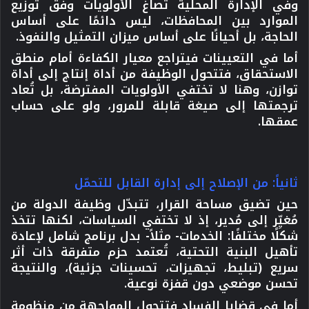
وفي الإدارة المحلية تُصاغ الأولويات وفق توزيع
الموارد بين المحافظات، ليس دائمًا على أساس
الحاجة، بل أحيانًا على أساس ميزان التمثيل والنفوذ.
أما في التعيينات فيتراجع معيار الكفاءة أمام منطق
الاستحقاق، فتتحول الوظيفة من أداة إنتاج إلى أداة
توازن، وهنا لا تختفي الأولويات المفترضة، بل تُعاد
ترجمتها إلى صيغة قابلة للمرور، ولو على حساب
عمقها.
ثانياً: من الإصلاح إلى إدارة القابل للتحمّل
حين تضيق مساحة القرار، تتبدّل وظيفة الدولة من
مُغيِّر إلى مُدير، إذ لا تختفي السياسات، لكنها تتخذ
شكلًا مختلفًا: الخدمات- مثلاً- بدل برنامج شامل لإعادة
تأهيل البنية التحتية، تُعتمد حزم متفرقة ذات أثر
سريع (تبليط، تجهيزات، تحسينات جزئية)، والنتيجة
تحسن موضعي دون قفزة نوعية.
أما في قضايا الفساد فتتحول المواجهة من منظومة