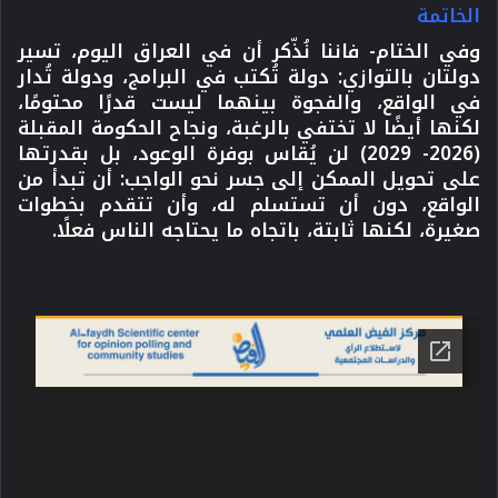
الخاتمة
وفي الختام- فاننا نُذّكر أن في العراق اليوم، تسير
دولتان بالتوازي: دولة تُكتب في البرامج، ودولة تُدار
في الواقع، والفجوة بينهما ليست قدرًا محتومًا،
لكنها أيضًا لا تختفي بالرغبة، ونجاح الحكومة المقبلة
(2026- 2029) لن يُقاس بوفرة الوعود، بل بقدرتها
على تحويل الممكن إلى جسر نحو الواجب: أن تبدأ من
الواقع، دون أن تستسلم له، وأن تتقدم بخطوات
صغيرة، لكنها ثابتة، باتجاه ما يحتاجه الناس فعلًا.