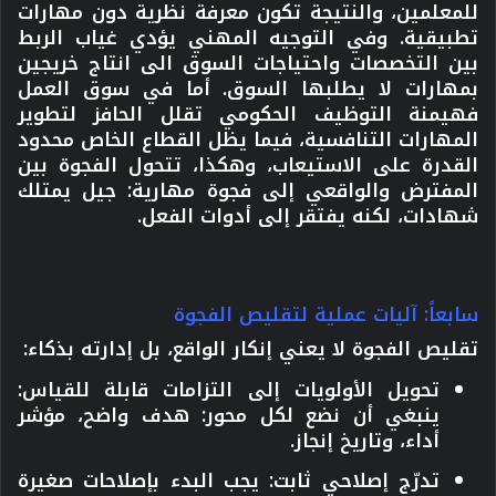
للمعلمين، والنتيجة تكون معرفة نظرية دون مهارات
تطبيقية. وفي التوجيه المهني يؤدي غياب الربط
بين التخصصات واحتياجات السوق الى انتاج خريجين
بمهارات لا يطلبها السوق. أما في سوق العمل
فهيمنة التوظيف الحكومي تقلل الحافز لتطوير
المهارات التنافسية، فيما يظل القطاع الخاص محدود
القدرة على الاستيعاب، وهكذا، تتحول الفجوة بين
المفترض والواقعي إلى فجوة مهارية: جيل يمتلك
شهادات، لكنه يفتقر إلى أدوات الفعل.
سابعاً: آليات عملية لتقليص الفجوة
تقليص الفجوة لا يعني إنكار الواقع، بل إدارته بذكاء:
تحويل الأولويات إلى التزامات قابلة للقياس:
ينبغي أن نضع لكل محور: هدف واضح، مؤشر
أداء، وتاريخ إنجاز.
تدرّج إصلاحي ثابت:
يجب البدء بإصلاحات صغيرة