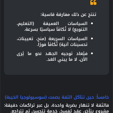
تنتج عن ذلك مفارقة قاسية:
السياسات العميقة (التعليم،
التنويع) لا تُكافَأ سياسيًا بسرعة.
السياسات السريعة (منح، تعيينات،
تحسينات آنية) تُكافَأ فورًا.
فيُعاد توجيه الجهد نحو ما يُرى
الآن، لا ما يبني الغد.
خامساً: حين تتآكل الثقة بصمت (سوسيولوجيا الخيبة)
فالثقة لا تنهار بضربة واحدة، بل عبر تراكمات دقيقة:
مشروع يتأخر، عقد يُفسخ، خدمة تتحسن ثم تتراجع.