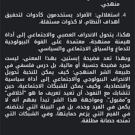
منهجي.
استغلالي
: الأفراد يستخدمون كأدوات لتحقيق
أهداف النظام، لا كذوات مستقلة.
هكذا، يتحول الانحراف العصبي والاجتماعي إلى أداة
هيمنة ممنهجة، معتمدة على القوة البيولوجية
للدماغ والسياق الاجتماعي والسياسي.
وبهذا تعد فضيحة إبستين، بهذا المعنى، ليست
مجرد فضيحة جنسية أو مالية، بل
درس فلسفي في
طبيعة الشر المنهجي
: كيف يمكن للنخبة تحويل
الانحراف البيولوجي والاجتماعي إلى أداة سياسية
واقتصادية، وكيف يمكن للشبكات الاجتماعية، حين
تتشابك مع النفوذ، أن تعيد تعريف ما هو “أخلاقي”
و”مقبول”. ومواجهة هذا الشر تبدأ بفهم أنه لا
يكمن في الفرد وحده، بل في البيئة التي تحتضنه،
في القيم التي يزعم حمايتها، وفي الشبكات التي
تمنحه حصانة مطلقة.