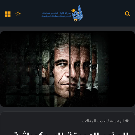
بحث
الوضع
الق
عن
المظلم
الرئيسية
/
احدث المقالات