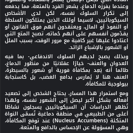
وعندما يفرزه الدماغ، يشعر الفرد بالمتعة، مما يدفعه
إلى تكرار السلوك نفسه، لكن لدى الأشخاص
السيكوباثيين، لاسيما أولئك الذين يمتلكون السلطة
أو النفوذ أو المال، ويعتقدون أنهم فوق القانون أو
يقدّمون أنفسهم على أنهم حُماته، تصبح المتع التي
اعتادوا عليها غير كافية مع مرور الوقت، بسبب الملل
أو الشعور بالإشباع الزائد.
وبذلك يصبح لديهم السلوك الاندفاعي- بما فيه
العدوان والعنف- خيارًا عقلانيًا من منظور الدماغ،
طالما أنه يَعِد بمكافأة فورية أو شعور بالسيطرة،
العنف هنا لا يُمارس بدافع الغضب، بل كاستجابة
بيولوجية للمكافأة.
ومع استمرار هذا المسار، يحتاج الشخص إلى تصعيد
أفعاله بشكل أكبر ليصل إلى الشعور نفسه، ولهذا
تُظهر الدراسات أن السيكوباثيين يسجلون نشاطًا
أعلى من الطبيعي في منطقة دماغية تُسمّى النواة
المتكئة (Nucleus Accumbens) عند توقع المكافأة،
وهي المسؤولة عن الإحساس بالدافع والمتعة.