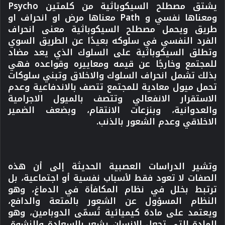
يشتق مصطلح السيكوباثية من كلمتين Psycho
ومعناها نفسي و Path معناها مرض او انحراف او
طريق ويحمل مصطلح السيكوباثية معنى انحراف
الفرد النفسي في سلوكه بعيدًا عن الطريق السوي
وتطلق السيكوباثية على السلوك الذي يعد مضاد
للمجتمع وخارجًا عن قيمه ومعاييره وقواعده فهي
بذلك تشمل انحراف السلوك والاخلاق وتبني سلوكات
تحمل ميول معادية للمجتمع تتصف بالاندفاعية وعدم
الاستقرار الانفعالي وتتصف بالميول الاجرامية
والعدوانية، وبنزعات الانتقام، وبضعف الضمير
الاخلاقي وعدم الشعور بالذنب
.
وتشير الدراسات العصبية الحديثة إلى أن هذه
الصفات لا تعود فقط لأسباب نفسية أو اجتماعية، بل
ترتبط بخلل في نظام المكافأة في الدماغ، وهو
النظام المسؤول عن الشعور بالمتعة والدافع،
ويعتمد على مادة كيميائية تُسمّى الدوبامين، وهو
المادة التي تجعل الإنسان يشعر بالسعادة والنشوة،