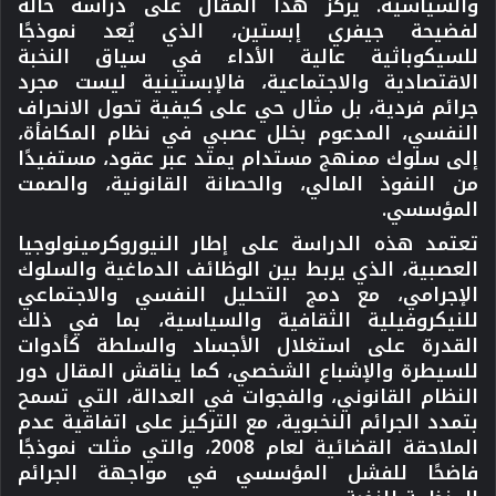
والسياسية. يركز هذا المقال على دراسة حالة
لفضيحة جيفري إبستين، الذي يُعد نموذجًا
للسيكوباثية عالية الأداء في سياق النخبة
الاقتصادية والاجتماعية، فالإبستينية ليست مجرد
جرائم فردية، بل مثال حي على كيفية تحول الانحراف
النفسي، المدعوم بخلل عصبي في نظام المكافأة،
إلى سلوك ممنهج مستدام يمتد عبر عقود، مستفيدًا
من النفوذ المالي، والحصانة القانونية، والصمت
المؤسسي.
تعتمد هذه الدراسة على إطار النيوروكرمينولوجيا
العصبية، الذي يربط بين الوظائف الدماغية والسلوك
الإجرامي، مع دمج التحليل النفسي والاجتماعي
للنيكروفيلية الثقافية والسياسية، بما في ذلك
القدرة على استغلال الأجساد والسلطة كأدوات
للسيطرة والإشباع الشخصي، كما يناقش المقال دور
النظام القانوني، والفجوات في العدالة، التي تسمح
بتمدد الجرائم النخبوية، مع التركيز على اتفاقية عدم
الملاحقة القضائية لعام 2008، والتي مثلت نموذجًا
فاضحًا للفشل المؤسسي في مواجهة الجرائم