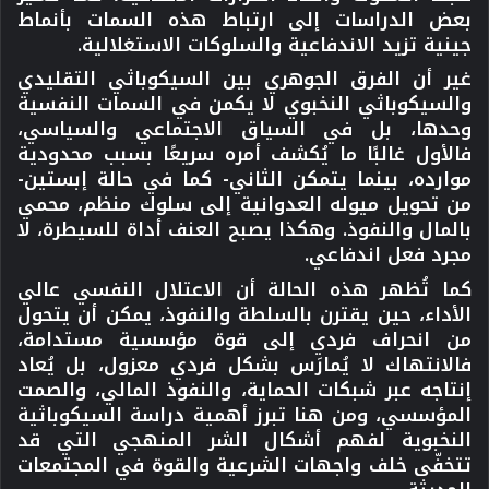
بعض الدراسات إلى ارتباط هذه السمات بأنماط
جينية تزيد الاندفاعية والسلوكات الاستغلالية.
غير أن الفرق الجوهري بين السيكوباثي التقليدي
والسيكوباثي النخبوي لا يكمن في السمات النفسية
وحدها، بل في السياق الاجتماعي والسياسي،
فالأول غالبًا ما يُكشف أمره سريعًا بسبب محدودية
موارده، بينما يتمكن الثاني- كما في حالة إبستين-
من تحويل ميوله العدوانية إلى سلوك منظم، محمي
بالمال والنفوذ. وهكذا يصبح العنف أداة للسيطرة، لا
مجرد فعل اندفاعي.
كما تُظهر هذه الحالة أن الاعتلال النفسي عالي
الأداء، حين يقترن بالسلطة والنفوذ، يمكن أن يتحول
من انحراف فردي إلى قوة مؤسسية مستدامة،
فالانتهاك لا يُمارَس بشكل فردي معزول، بل يُعاد
إنتاجه عبر شبكات الحماية، والنفوذ المالي، والصمت
المؤسسي، ومن هنا تبرز أهمية دراسة السيكوباثية
النخبوية لفهم أشكال الشر المنهجي التي قد
تتخفّى خلف واجهات الشرعية والقوة في المجتمعات