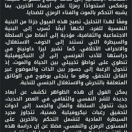
وتعكس استحواذًا رمزيًا على أجساد الآخرين، بما
يشبه التحكم بالموت والفناء الرمزي للضحايا.
وفقًا لهذا التحليل، تصبح هذه الميول جزءًا من البنية
النفسية للفرد، لكنها أيضًا تُسرب إلى البنية
الاجتماعية والثقافية، مؤدية إلى أنماط من السلطة
والسيطرة التي تستند إلى الخوف، الاستغلال،
والانحراف الأخلاقي، كما تشير ليزا داونينغ في
دراستها للأدب الفرنسي إلى أن النيكروفيلية
تنطوي على تواطؤ تخييلي بين الحياة والموت، إذ
تتحول الرغبة إلى جسور بين الذات والموضوع غير
القابل للتحقق، وهو ما يتجلى بوضوح في الوثائق
المتعلقة بالتحرش والاستغلال الجنسي للنخبة.
يمكن القول إن هذه الظواهر تكشف عن أبعاد
جديدة للشر النفسي والثقافي في العصر الحديث،
حيث تتحول السلطة والمال والجسد إلى أدوات
لتحقيق رغبات نيكروفيلية ضمنية، تتجاوز مجرد
السيطرة المادية لتشمل التحكم بالآخرين على
المستوى الرمزي والنفسي، فضلا عن إن دراسة هذه