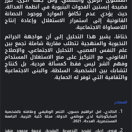
المستوى الرمزي والنفسي. ومن جهة أخرى، تُبرز
فضيحة إبستين الفجوات البنيوية في أنظمة العدالة،
حيث يؤدي عدم تكافؤ الموارد ووجود الحصانة
القانونية إلى استمرار الاستغلال وإعادة إنتاج
اللامساواة الاجتماعية.
ختامًا، يشير هذا التحليل إلى أن مواجهة الجرائم
النخبوية والمنهجية تتطلب مقاربة شاملة تجمع بين
علم النفس العصبي، التحليل الاجتماعي، والإصلاح
القانوني، مع التركيز على منع الاستغلال المستدام
وفهم الشر ليس فقط كمسألة فردية، بل كنتاج
لتشابك بين الشخصية، السلطة، والبنى الاجتماعية
والثقافية التي توفر له الحماية.
المصادر
الخالدي، امل ابراهيم حسون، التنمر الوظيفي وعلاقته بالشخصية
السايكوباثية لدى موظفي الدولة، مجلة كلية التربية، الجامعة
المستنصرية، العدد4، 2021.
فروم، اريك، تشريح التدميرية البشرية، ترجمة محمود منقذ