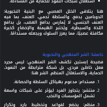
استغلال شبكات النفوذ للحماية من المساءلة.
هنا يتلاقى الخلل العصبي مع البنية النخبوية
:
الدوبامين يدفع، والسلطة تحمي، العنف، بما فيه
العنف الجنسي، لا يُمارس بدافع الغضب، بل بدافع
اللذة والسيطرة، ويُختبر الهيمنة والإخضاع كخبرة
مكافئة عصبيًا، مما يعزز السلوك ويجعله مستدامًا.
خامسًا: الشر المنهجي والنخبوية
فضيحة إبستين تكشف
الشر المنهجي
: ليس مجرد
فعل خاطئ فردي، بل شبكة مترابطة من النفوذ،
الحماية، والاستغلال المنظم.
الشر هنا
:
مستدام
: مدعوم بهياكل السلطة والحصانة.
منتشر
: يتجاوز الفرد ليؤثر على شبكات واسعة
تشمل المؤسسات والنخب.
منظم
: يخضع لقواعد وتخطيط بارد وتكرار