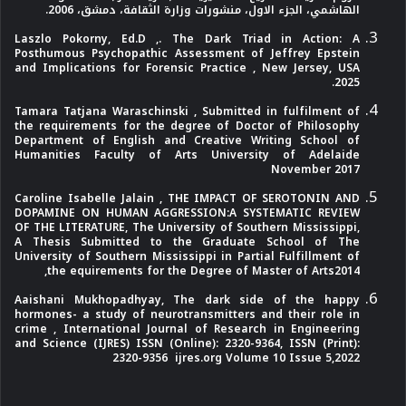
الهاشمي، الجزء الاول، منشورات وزارة الثقافة، دمشق، 2006.
Laszlo Pokorny, Ed.D ,. The Dark Triad in Action: A
Posthumous Psychopathic Assessment of Jeffrey Epstein
and Implications for Forensic Practice , New Jersey, USA
2025.
Tamara Tatjana Waraschinski , Submitted in fulfilment of
the requirements for the degree of Doctor of Philosophy
Department of English and Creative Writing School of
Humanities Faculty of Arts University of Adelaide
November 2017
Caroline Isabelle Jalain , THE IMPACT OF SEROTONIN AND
DOPAMINE ON HUMAN AGGRESSION:A SYSTEMATIC REVIEW
OF THE LITERATURE, The University of Southern Mississippi,
A Thesis Submitted to the Graduate School of The
University of Southern Mississippi in Partial Fulfillment of
the equirements for the Degree of Master of Arts2014,
Aaishani Mukhopadhyay, The dark side of the happy
hormones- a study of neurotransmitters and their role in
crime , International Journal of Research in Engineering
and Science (IJRES) ISSN (Online): 2320-9364, ISSN (Print):
2320-9356 ijres.org Volume 10 Issue 5,2022