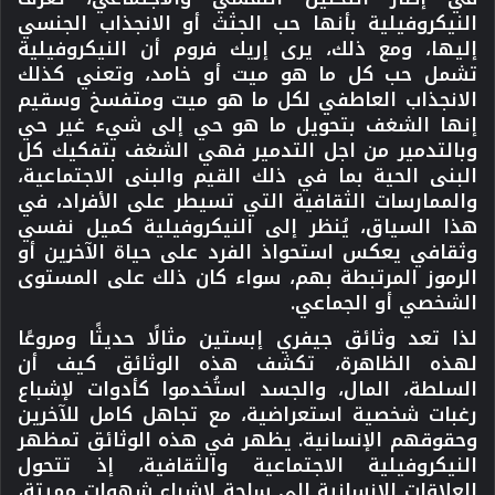
النيكروفيلية بأنها حب الجثث أو الانجذاب الجنسي
إليها، ومع ذلك، يرى إريك فروم أن النيكروفيلية
تشمل حب كل ما هو ميت أو خامد، وتعني كذلك
الانجذاب العاطفي لكل ما هو ميت ومتفسخ وسقيم
إنها الشغف بتحويل ما هو حي إلى شيء غير حي
وبالتدمير من اجل التدمير فهي الشغف بتفكيك كل
البنى الحية بما في ذلك القيم والبنى الاجتماعية،
والممارسات الثقافية التي تسيطر على الأفراد، في
هذا السياق، يُنظر إلى النيكروفيلية كميل نفسي
وثقافي يعكس استحواذ الفرد على حياة الآخرين أو
الرموز المرتبطة بهم، سواء كان ذلك على المستوى
الشخصي أو الجماعي.
لذا تعد وثائق جيفري إبستين مثالًا حديثًا ومروعًا
لهذه الظاهرة، تكشف هذه الوثائق كيف أن
السلطة، المال، والجسد استُخدموا كأدوات لإشباع
رغبات شخصية استعراضية، مع تجاهل كامل للآخرين
وحقوقهم الإنسانية. يظهر في هذه الوثائق تمظهر
النيكروفيلية الاجتماعية والثقافية، إذ تتحول
العلاقات الإنسانية إلى ساحة لإشباع شهوات مميتة،