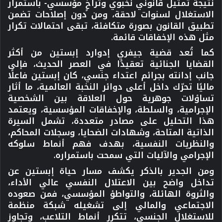
نتيجة تمثيل قانوني نخبوي وتراخٍ مؤسسي- باستمرار
الاستغلال لسنوات لاحقة، ومن دون إصلاحات تضمن
تطبيق القانون بصورة متكافئة، تبقى احتمالات تكرار
مثل هذه الإخفاقات قائمة.
كما تُعد قضية جيفري إدوارد إبستين من أكثر
القضايا الجنائية تعقيدًا في العصر الحديث، فإلى
جانب إدانته بجرائم اعتداء جنسي، كان إبستين فاعلًا
ماليًا تحرّك داخل أعلى دوائر النخبة العالمية، ما أثار
تساؤلات جوهرية حول العلاقة بين الشخصية
الإجرامية، والسلطة، والإخفاقات المؤسسية، ويعتمد
هذا التحليل على مصادر متعددة، تشمل السيرة
الذاتية المتاحة، وشهادات الضحايا، وسجلات المحاكم،
والنظريات النفسية، بهدف فهم أنماط سلوكه
الإجرامي والآليات التي سمحت باستمراره.
ومن الجدير بالذكر يكشف مسار حياة إبستين عن
تداخل واضح بين الاعتلال النفسي عالي الأداء،
والثروة الهائلة، والتواطؤ المؤسسي، فمن صعوده
الاجتماعي والمالي إلى تشغيله شبكة منظمة
للاستغلال الجنسي، تتكرر أنماط التلاعب، وتجاوز