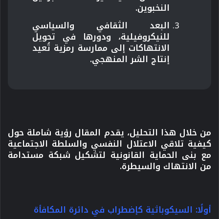
النخبوين.
البعد الثقافي والسياسي
للنيكروفيلية، ودورها في تحويل
الانتهاكات إلى ممارسة رمزية تُعيد
إنتاج الشر المنهجي.
من خلال هذا التحليل، يقدم المقال رؤية شاملة حول
كيفية تلاقي الاعتلال النفسي والسلطة الاجتماعية
مع بنى الحماية القانونية لتشكيل شبكة مستدامة
من الانتهاك والسيطرة.
أولًا: السيكوباثية كإضطراب في دائرة المكافأة