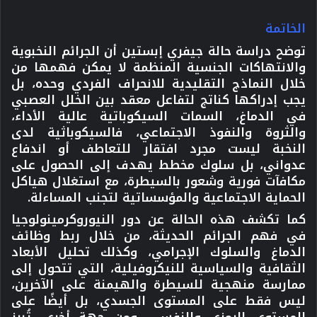
الخاتمة
توضح دراسة حالة جيفري إبستين أن الجرائم النخبوية
والانتهاكات الجنسية المنظمة لا يمكن فهمها من
خلال النماذج التقليدية للانحراف الفردي وحده، بل
يجب إدراكها كناتج لتفاعل معقد بين الخلل العصبي
في الدماغ، السمات السيكوباتية عالية الأداء،
والثروة والنفوذ الاجتماعي، فالسيكوباثية لدى
النخبة ليست مجرد افتقار للتعاطف أو اندفاع
عدواني، بل سلوك مخطط يهدف إلى الحصول على
مكافآت فورية وشعور بالسيطرة، مع استغلال هياكل
الحماية الاجتماعية والمؤسساتية لتجنب المساءلة.
كما تكشف هذه الحالة عن دور النيوروكرمينولوجيا
في فهم الجرائم الحديثة، من خلال ربط وظائف
الدماغ والسلوك الإجرامي، وكذلك تحليل الأبعاد
الثقافية والسياسية للنيكروفيلية، التي تتحول إلى
ممارسة منهجية للسيطرة والهيمنة على الآخرين،
ليس فقط على المستوى الجسدي، بل أيضًا على