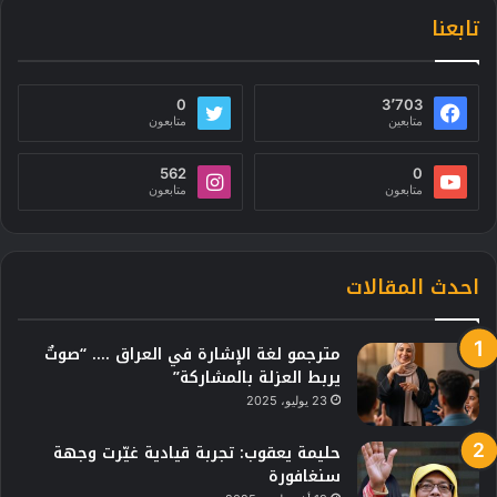
تابعنا
0
3٬703
متابعين
متابعون
562
0
متابعون
متابعون
احدث المقالات
مترجمو لغة الإشارة في العراق …. “صوتٌ
يربط العزلة بالمشاركة”
23 يوليو، 2025
حليمة يعقوب: تجربة قيادية غيّرت وجهة
سنغافورة