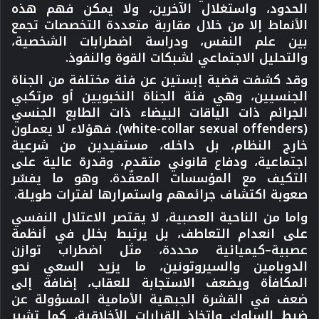
الحدود، واستغلال الآخرين، ولا يمكن فهم هذه
الأنماط إلا من خلال مقاربة متعددة التخصصات تجمع
بين علم النفس، ودراسة اضطرابات الشخصية،
والتحليل الاجتماعي لشبكات القوة والنفوذ.
وقد كشفت قضية إبستين عن فئة مختلفة من الجناة
الجنسيين، وهي فئة الجناة النخبويين أو مرتكبي
الجرائم ذات الياقات البيضاء ذات الطابع الجنسي
(white-collar sexual offenders). فهؤلاء لا يعملون
خارج النظام، بل داخله، مستفيدين من شرعية
اجتماعية، ودفاع قانوني متقدم، وقدرة عالية على
التكيف مع المؤسسات المعقّدة. وهو ما يفسّر
صعوبة اكتشاف جرائمهم واستمرارها لفترات طويلة.
واما من الناحية العصبية، لا يقتصر الاعتلال النفسي
على انعدام التعاطف، بل يرتبط بخلل في أنظمة
عصبية–كيميائية محددة، مثل اضطراب توازن
الدوبامين والسيروتونين، ما يزيد السعي نحو
المكافأة ويضعف الاستجابة للعقاب، إضافة إلى
ضعف في القشرة الجبهية الأمامية المسؤولة عن
ضبط السلوك واتخاذ القرارات الأخلاقية، كما تشير