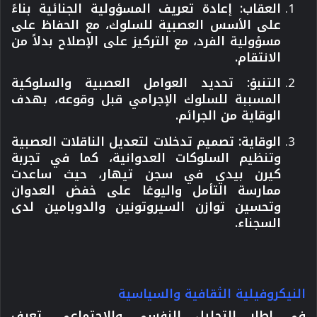
العقاب
:
إعادة تعريف المسؤولية الجنائية بناءً
على الأسس العصبية للسلوك، مع الحفاظ على
مسؤولية الفرد، مع التركيز على الإصلاح بدلاً من
الانتقام.
التنبؤ
:
تحديد العوامل العصبية والسلوكية
المسببة للسلوك الإجرامي قبل وقوعه، بهدف
الوقاية من الجرائم.
الوقاية
:
تصميم تدخلات لتعديل الناقلات العصبية
وتنظيم السلوكات العدوانية، كما في تجربة
كيرن بيدي في سجن تيهار، حيث ساعدت
ممارسة التأمل واليوغا على خفض العدوان
وتحسين توازن السيروتونين والدوبامين لدى
السجناء.
النيكروفيلية الثقافية والسياسية
في إطار التحليل النفسي والاجتماعي، تعرف