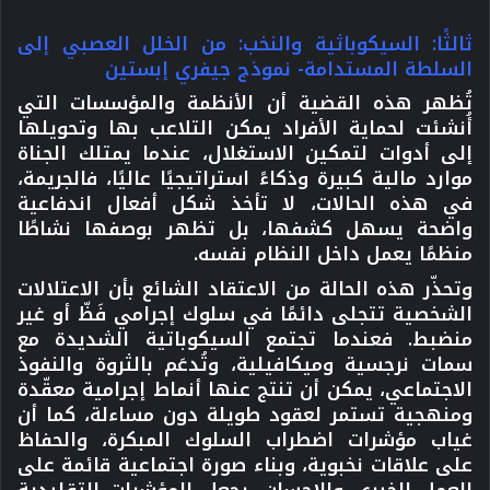
ثالثًا: السيكوباثية والنخب: من الخلل العصبي إلى
السلطة المستدامة- نموذج جيفري إبستين
تُظهر هذه القضية أن الأنظمة والمؤسسات التي
أُنشئت لحماية الأفراد يمكن التلاعب بها وتحويلها
إلى أدوات لتمكين الاستغلال، عندما يمتلك الجناة
موارد مالية كبيرة وذكاءً استراتيجيًا عاليًا، فالجريمة،
في هذه الحالات، لا تأخذ شكل أفعال اندفاعية
واضحة يسهل كشفها، بل تظهر بوصفها نشاطًا
منظمًا يعمل داخل النظام نفسه.
وتحذّر هذه الحالة من الاعتقاد الشائع بأن الاعتلالات
الشخصية تتجلى دائمًا في سلوك إجرامي فَظّ أو غير
منضبط. فعندما تجتمع السيكوباتية الشديدة مع
سمات نرجسية وميكافيلية، وتُدعَم بالثروة والنفوذ
الاجتماعي، يمكن أن تنتج عنها أنماط إجرامية معقّدة
ومنهجية تستمر لعقود طويلة دون مساءلة، كما أن
غياب مؤشرات اضطراب السلوك المبكرة، والحفاظ
على علاقات نخبوية، وبناء صورة اجتماعية قائمة على
العمل الخيري والإحسان، يجعل المؤشرات التقليدية