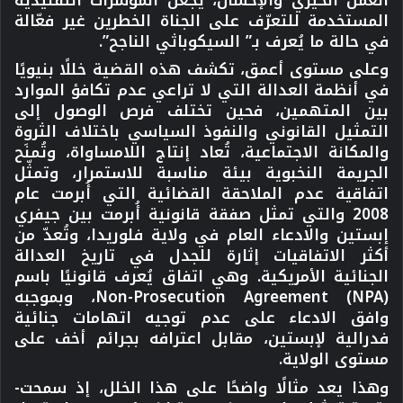
المستخدمة للتعرّف على الجناة الخطرين غير فعّالة
في حالة ما يُعرف بـ” السيكوباثي الناجح”.
وعلى مستوى أعمق، تكشف هذه القضية خللًا بنيويًا
في أنظمة العدالة التي لا تراعي عدم تكافؤ الموارد
بين المتهمين، فحين تختلف فرص الوصول إلى
التمثيل القانوني والنفوذ السياسي باختلاف الثروة
والمكانة الاجتماعية، تُعاد إنتاج اللامساواة، وتُمنَح
الجريمة النخبوية بيئة مناسبة للاستمرار، وتمثّل
اتفاقية عدم الملاحقة القضائية التي أُبرمت عام
2008 والتي تمثل
صفقة قانونية
أُبرمت بين جيفري
إبستين والادعاء العام في ولاية فلوريدا، وتُعدّ من
أكثر الاتفاقيات إثارة للجدل في تاريخ العدالة
الجنائية الأمريكية. وهي اتفاق يُعرف قانونيًا باسم
Non-Prosecution Agreement (NPA)
، وبموجبه
وافق الادعاء على
عدم توجيه اتهامات جنائية
فدرالية
لإبستين، مقابل اعترافه بجرائم أخف على
مستوى الولاية.
وهذا يعد مثالًا واضحًا على هذا الخلل، إذ سمحت-