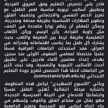
قادر على تخصيص التعليم وفق الفروق الفردية،
وتطبيق أساليب تربوية مناسبة لعمر الطفل، مع
تعزيز الدعم النفسي والاجتماعي وتخفيف القلق،
وتطوير المهارات الأساسية بطريقة ممتعة ومتدرجة،
ويمكن للمعلم أن ينظم زوايا متعددة في الصف،
مثل زاوية القراءة، ركن الرسم، وركن الألعاب
التعليمية بطريقة تربط بين المعرفة واللعب، بحيث
يشارك كل طفل بما يناسب اهتماماته وقدراته. في
العراق، فقد استحدثت الجامعات العراقية قسمًا
علميًا متخصصًا لمعلمي الصفوف الأولى منذ سنين،
بهدف إعداد معلمين أكفاء قادرين على تطبيق
أحدث الأساليب التربوية والنفسية، وقد تبنت كثير
من الجامعات لاحقًا هذا التخصص لتعزيز جودة التعليم
الابتدائي (uomustansiriyah.edu.iq).
ويأتي “الأسبوع التمهيدي” ليكمل هذه المنظومة،
باعتباره مرحلة انتقالية تُهيّئ الطفل نفسيًا
واجتماعيًا للاندماج في البيئة المدرسية الجديدة.
فهو يقلل من مشاعر القلق والخوف، ويُسهم في
بناء اتجاه إيجابي نحو المدرسة وتعزيز الدافعية