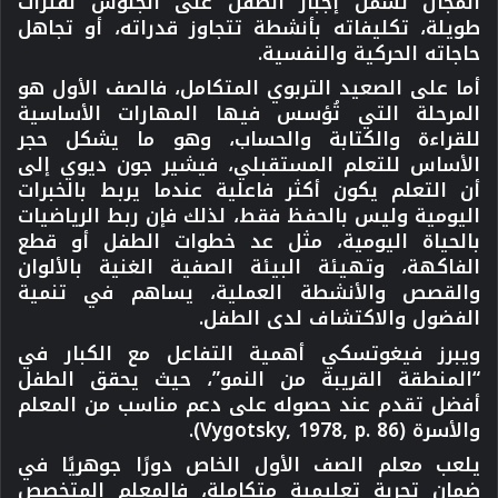
المجال تشمل إجبار الطفل على الجلوس لفترات
طويلة، تكليفاته بأنشطة تتجاوز قدراته، أو تجاهل
حاجاته الحركية والنفسية.
أما على الصعيد التربوي المتكامل، فالصف الأول هو
المرحلة التي تُؤسس فيها المهارات الأساسية
للقراءة والكتابة والحساب، وهو ما يشكل حجر
الأساس للتعلم المستقبلي، فيشير جون ديوي إلى
أن التعلم يكون أكثر فاعلية عندما يربط بالخبرات
اليومية وليس بالحفظ فقط، لذلك فإن ربط الرياضيات
بالحياة اليومية، مثل عد خطوات الطفل أو قطع
الفاكهة، وتهيئة البيئة الصفية الغنية بالألوان
والقصص والأنشطة العملية، يساهم في تنمية
الفضول والاكتشاف لدى الطفل.
ويبرز فيغوتسكي أهمية التفاعل مع الكبار في
“المنطقة القريبة من النمو”، حيث يحقق الطفل
أفضل تقدم عند حصوله على دعم مناسب من المعلم
والأسرة (Vygotsky, 1978, p. 86).
يلعب معلم الصف الأول الخاص دورًا جوهريًا في
ضمان تجربة تعليمية متكاملة، فالمعلم المتخصص