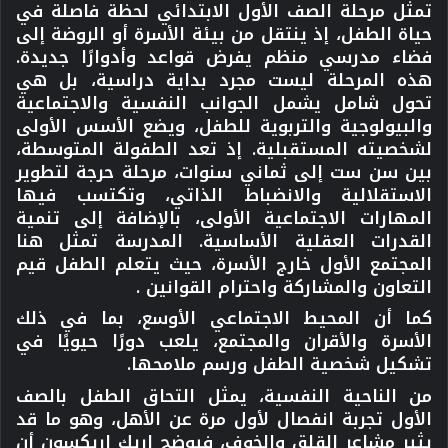
تمثل مرحلة الصف الأول الابتدائي لحظة فاصلة في
حياة الطفل، إذ ينتقل من بيئة الأسرة أو الروضة إلى
فضاء مدرسي منظم يفرض قواعد وأدوارًا جديدة.
هذه المرحلة ليست مجرد بداية دراسية، بل هي
تحول شامل يشمل الجوانب النفسية والاجتماعية
والبيولوجية والتربوية للطفل، ويضع الأسس الأولى
لشخصيته المستقبلية. إذ تعد الطفولة المتوسطة،
بين سن ست إلى ثماني سنوات، مرحلة حرجة لتطوير
الاستقلالية والانضباط الذاتي، وتكتسب فيها
المهارات الاجتماعية الأولى، بالإضافة إلى تنمية
القدرات العقلية الأساسية. المدرسة تمثل هنا
المجتمع الأول خارج الأسرة، حيث يتعلم الطفل قيم
التعاون والمشاركة واحترام القوانين .
كما أن المحيط الاجتماعي الأوسع، بما في ذلك
الأسرة والأقران والمجتمع، يلعب دورًا حيويًا في
تشكيل شخصية الطفل ورسم ملامحها.
من الناحية النفسية، يمثل التحاق الطفل بالصف
الأول تجربة انفصال لأول مرة عن الأهل، وهو ما قد
يثير مشاعر القلق والخوف، فيوضح إريك إريكسون أن