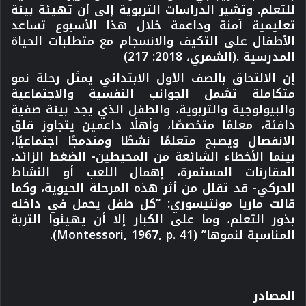
للتعلم. وتشير الدراسات التربوية إلى أن تهيئة بيئة
تعليمية آمنة وداعمة خلال هذا الأسبوع تساعد
الأطفال على التكيف والانسجام مع متطلبات الحياة
المدرسية .(الشمري، 2018: 217)
إن الالتحاق بالصف الأول الابتدائي يمثل رحلة نمو
متكاملة تشمل الجوانب النفسية والاجتماعية
والبيولوجية والتربوية، والطفل الذي يجد بيئة صفية
دافئة، معلمًا متخصصًا، وأهلًا داعمين يتجاوز قلق
الانفصال ويصبح متعلمًا نشطًا ومندمجًا اجتماعيًا،
بينما الأخطاء الشائعة من المحيطين- الضغط الزائد،
المقارنات المستمرة، إهمال اللعب أو النشاط
الحركي- قد تقلل من أثر هذه المرحلة الحيوية، وكما
قالت ماريا مونتيسوري: “كل طفل يحمل في داخله
بذور التعلم، وما على الكبار إلا أن يهيئوا التربة
المناسبة لنموها” (Montessori, 1967, p. 41).
المصادر