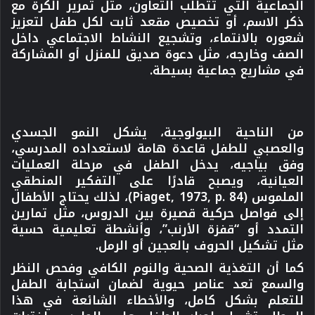
الجماعية التي تتطلب التعاون، مثل تمرير الكرة مع
ذكر الاسم، أو تخصيص مقعد ثابت لكل طفل لتعزيز
شعوره بالانتماء، وتشجيع النشاط الاجتماعي داخل
الصف وخارجه، مثل دعوة صديق للمنزل أو المشاركة
في مشاريع جماعية بسيطة.
من الناحية البيولوجية، يشكل النمو الجسدي
والعصبي للطفل قاعدة هامة لاستعداده المدرسي،
وفق بياجيه، يدخل الطفل في مرحلة العمليات
العيانية، ويصبح قادرًا على التفكير المنطقي
الملموس (Piaget, 1973, p. 84)، لذلك يحتاج الأطفال
إلى فواصل حركية قصيرة بين الدروس، مثل تمارين
التمدد أو “قفزة الأرنب”، وأنشطة تعليمية حسية
مثل تشكيل الحروف بالعجين أو الرمل.
كما أن التغذية الصحية والنوم الكافي وفحص النظر
والسمع تعد عناصر حيوية لضمان استجابة الطفل
للتعلم بشكل كامل، والأخطاء الشائعة في هذا