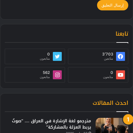
تابعنا
0
3٬703
متابعين
متابعون
562
0
متابعون
متابعون
احدث المقالات
مترجمو لغة الإشارة في العراق …. “صوتٌ
يربط العزلة بالمشاركة”