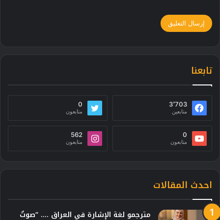
تابعنا
0
3٬703
متابعين
متابعون
562
0
متابعون
متابعون
احدث المقالات
مترجمو لغة الإشارة في العراق …. “صوتٌ