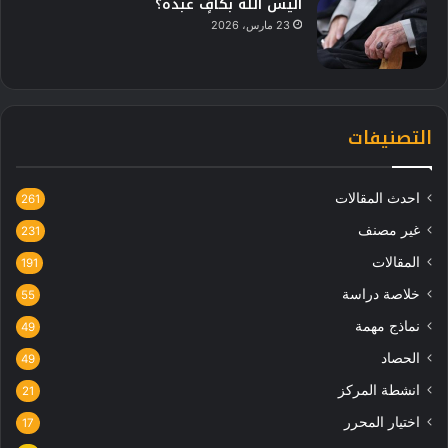
أليس الله بكافٍ عبده؟
23 مارس، 2026
التصنيفات
احدث المقالات
261
غير مصنف
231
المقالات
191
خلاصة دراسة
55
نماذج مهمة
49
الحصاد
49
انشطة المركز
21
اختيار المحرر
17