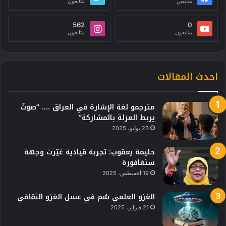
متابعين
متابعون
562
0
متابعون
متابعون
احدث المقالات
مترجمو لغة الإشارة في العراق …. “صوتٌ
يربط العزلة بالمشاركة”
23 يوليو، 2025
حليمة يعقوب: تجربة قيادية غيّرت وجهة
سنغافورة
19 أغسطس، 2025
الغزو العلمي سُم في عسل الغزو الثقافي
21 فبراير، 2025