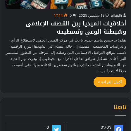
alfaidh
13 سبتمبر، 2025
0
1٬114
أخلاقيات الميديا بين القصف الإعلامي
وشيطنة الوعي وتسطيحه
بقلم: د. حسن هاشم حمود باحث في مركز الفيض العلمي لاستطلاع الرأي
والدراسات المجتمعية مقدمة إن حالة التقدم التي تشهدها الثورة الرقمية،
لاسيما مواقع التواصل الاجتماعي التي وصلت إلى مرحلة من التطور المستمر
التي أعادت تشكيل طرائق تفاعل الأفراد مع محيطهم، إذ وفرت لهم العديد
من التطبيقات والخدمات التي جعلتهم مضطرين للإفادة منها، حتى أصبحت
جزءًا لا يتجزأ من…
أكمل القراءة »
تابعنا
0
3٬703