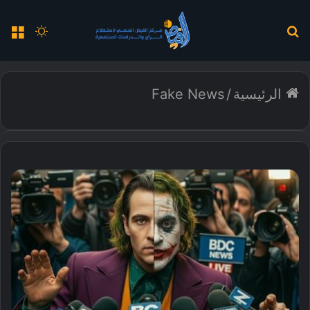
بحث
الوضع
الق
عن
المظلم
الرئيسية
/
Fake News