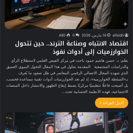
alfaidh
16 مارس، 2026
0
480
اقتصاد الانتباه وصناعة الترند.. حين تتحول
الخوارزميات إلى أدوات نفوذ
بقلم: د. حسن هاشم حمود باحث في مركز الفيض العلمي لاستطلاع الرأي
والدراسات المجتمعية المقدمة نتناول في هذا المقال التحول البنيوي العميق
الذي شهده المجال الاتصالي الرقمي المعاصر في ظل صعود ما يُعرف
بـ«السلطة الخوارزمية»، إذ لم تعد الخوارزميات أدوات تقنية مساعدة فحسب،
بل أصبحت فاعلًا تنظيميًا مركزيًا يضبط إيقاع الظهور والانتشار داخل المنصات
الاجتماعية، فهذه الأنظمة الحسابية تحدد…
أكمل القراءة »