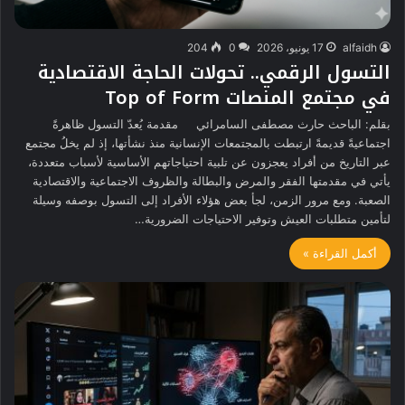
alfaidh
17 يونيو، 2026
0
204
التسول الرقمي.. تحولات الحاجة الاقتصادية
في مجتمع المنصات Top of Form
بقلم: الباحث حارث مصطفى السامرائي مقدمة يُعدّ التسول ظاهرةً
اجتماعيةً قديمةً ارتبطت بالمجتمعات الإنسانية منذ نشأتها، إذ لم يخلُ مجتمع
عبر التاريخ من أفراد يعجزون عن تلبية احتياجاتهم الأساسية لأسباب متعددة،
يأتي في مقدمتها الفقر والمرض والبطالة والظروف الاجتماعية والاقتصادية
الصعبة. ومع مرور الزمن، لجأ بعض هؤلاء الأفراد إلى التسول بوصفه وسيلة
لتأمين متطلبات العيش وتوفير الاحتياجات الضرورية…
أكمل القراءة »