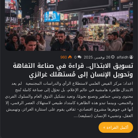
alfaidh
26 نوفمبر، 2025
0
960
تسويق الابتذال.. قراءة في صناعة التفاهة
وتحويل الإنسان إلى مُستهلك غرائزي
اعداد: مركز الفيض العلمي لاستطلاع الرأي والدراسات المجتمعية لم يعد
الابتذال ظاهرة هامشية في عالم الإعلام، بل تحوّل إلى صناعة كاملة تُنتج
محتوى وتبني جماهير وتصنع نجومًا، وتعيد تشكيل الذوق العام والسلوك الفردي
والجمعي، وبينما تبدو هذه الظاهرة كامتداد طبيعي لاستهلاك العصر الرقمي، إلا
أنها في جوهرها مشروع اقتصادي- ثقافي يقوم على استثارة الغرائز، وتهميش
العقل، وتشييء الإنسان (تسليعه).…
أكمل القراءة »