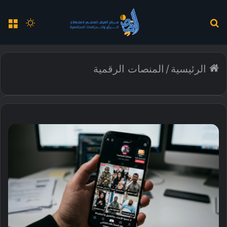
بحث
الوضع
الق
عن
المظلم
الرئيسية
/
المنصات الرقمية