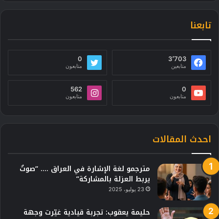
تابعنا
0
3٬703
متابعين
متابعون
562
0
متابعون
متابعون
احدث المقالات
مترجمو لغة الإشارة في العراق …. “صوتٌ
يربط العزلة بالمشاركة”
23 يوليو، 2025
حليمة يعقوب: تجربة قيادية غيّرت وجهة