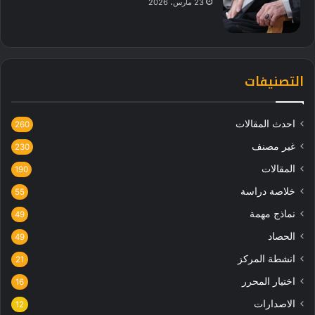
23 مارس، 2026
التصنيفات
احدث المقالات
260
غير مصنف
230
المقالات
190
خلاصة دراسة
55
نماذج مهمة
49
الحصاد
49
انشطة المركز
21
اختيار المحرر
16
الاصدارات
12