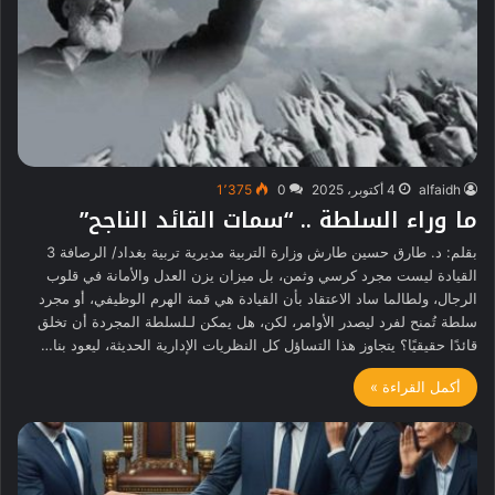
alfaidh
4 أكتوبر، 2025
0
1٬375
ما وراء السلطة .. “سمات القائد الناجح”
بقلم: د. طارق حسين طارش وزارة التربية مديرية تربية بغداد/ الرصافة 3
القيادة ليست مجرد كرسي وثمن، بل ميزان يزن العدل والأمانة في قلوب
الرجال، ولطالما ساد الاعتقاد بأن القيادة هي قمة الهرم الوظيفي، أو مجرد
سلطة تُمنح لفرد ليصدر الأوامر، لكن، هل يمكن لـلسلطة المجردة أن تخلق
قائدًا حقيقيًا؟ يتجاوز هذا التساؤل كل النظريات الإدارية الحديثة، ليعود بنا…
أكمل القراءة »