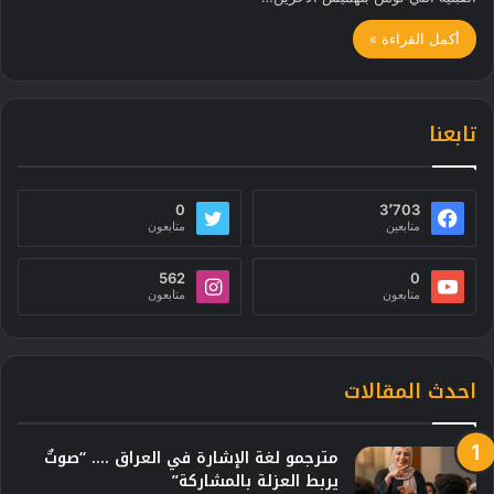
أكمل القراءة »
تابعنا
0
3٬703
متابعين
متابعون
562
0
متابعون
متابعون
احدث المقالات
مترجمو لغة الإشارة في العراق …. “صوتٌ
يربط العزلة بالمشاركة”