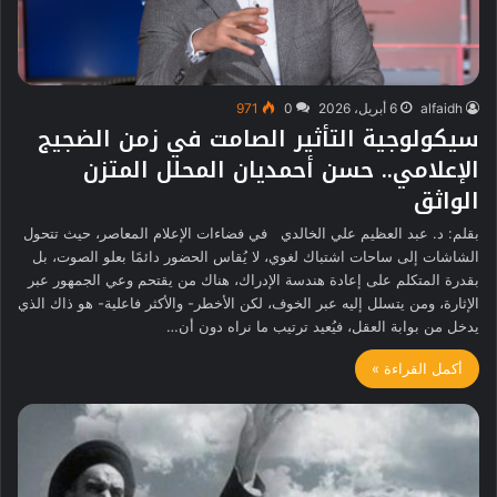
alfaidh
6 أبريل، 2026
0
971
سيكولوجية التأثير الصامت في زمن الضجيج
الإعلامي.. حسن أحمديان المحلل المتزن
الواثق
بقلم: د. عبد العظيم علي الخالدي في فضاءات الإعلام المعاصر، حيث تتحول
الشاشات إلى ساحات اشتباك لغوي، لا يُقاس الحضور دائمًا بعلو الصوت، بل
بقدرة المتكلم على إعادة هندسة الإدراك، هناك من يقتحم وعي الجمهور عبر
الإثارة، ومن يتسلل إليه عبر الخوف، لكن الأخطر- والأكثر فاعلية- هو ذاك الذي
يدخل من بوابة العقل، فيُعيد ترتيب ما نراه دون أن…
أكمل القراءة »