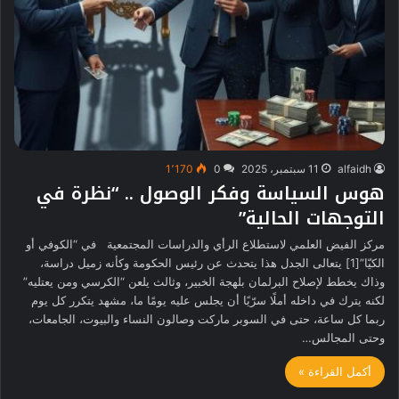
alfaidh
11 سبتمبر، 2025
0
1٬170
هوس السياسة وفكر الوصول .. “نظرة في
التوجهات الحالية”
مركز الفيض العلمي لاستطلاع الرأي والدراسات المجتمعية في “الكوفي أو
الكيّا”[1] يتعالى الجدل هذا يتحدث عن رئيس الحكومة وكأنه زميل دراسة،
وذاك يخطط لإصلاح البرلمان بلهجة الخبير، وثالث يلعن “الكرسي ومن يعتليه”
لكنه يترك في داخله أملًا سرّيًا أن يجلس عليه يومًا ما، مشهد يتكرر كل يوم
ربما كل ساعة، حتى في السوبر ماركت وصالون النساء والبيوت، الجامعات،
وحتى المجالس…
أكمل القراءة »