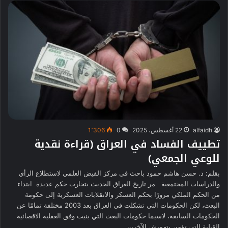
alfaidh
22 أغسطس، 2025
0
1٬306
تطييف الفساد في العراق (قراءة نقدية
للوعي الجمعي)
بقلم: د. حسن هاشم حمود باحث في مركز الفيض العلمي لاستطلاع الرأي
والدراسات المجتمعية مر تاريخ العراق الحديث بتجارب حكم عديدة ابتداء
من الحكم الملكي مرورًا بحكم العسكر والانقلابات العسكرية إلى حكومة
البعث، لكن الحكومات التي تشكلت في العراق بعد 2003 مختلفة تمامًا عن
الحكومات السابقة، لاسيما حكومات البعث التي بنيت وفق العقلية الاقصائية
القبلية التي تؤمن بتهميش الآخرين…