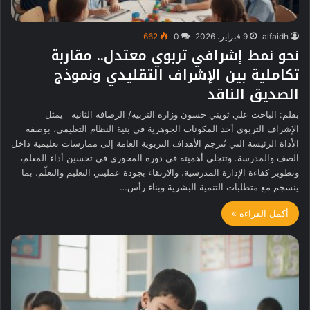
alfaidh
9 فبراير، 2026
0
662
نحو نمط إشرافي تربوي معتدل.. مقاربة
تكاملية بين الإشراف التقليدي ونموذج
الصديق الناقد
بقلم: الباحث علي ثويني حسون وزارة التربية/ الرصافة الثانية يمثل
الإشراف التربوي أحد المكونات الجوهرية في بنية النظام التعليمي، بوصفه
الأداة الرئيسة التي تُترجم الأهداف التربوية العامة إلى ممارسات تعليمية داخل
الصف والمدرسة. وتتجلى أهميته في دوره المحوري في تحسين أداء المعلم،
وتطوير كفاءة الإدارة المدرسية، والارتقاء بجودة عمليتي التعليم والتعلّم، بما
ينسجم مع متطلبات التنمية البشرية وبناء رأس…
أكمل القراءة »