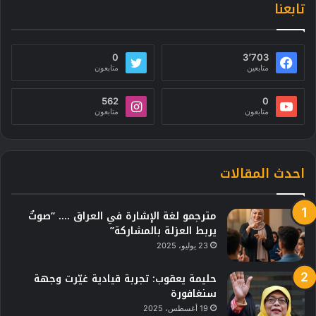
تابعنا
0
3٬703
متابعين
متابعون
562
0
متابعون
متابعون
احدث المقالات
مترجمو لغة الإشارة في العراق …. “صوتٌ
يربط العزلة بالمشاركة”
23 يوليو، 2025
حليمة يعقوب: تجربة قيادية غيّرت وجهة
سنغافورة
19 أغسطس، 2025