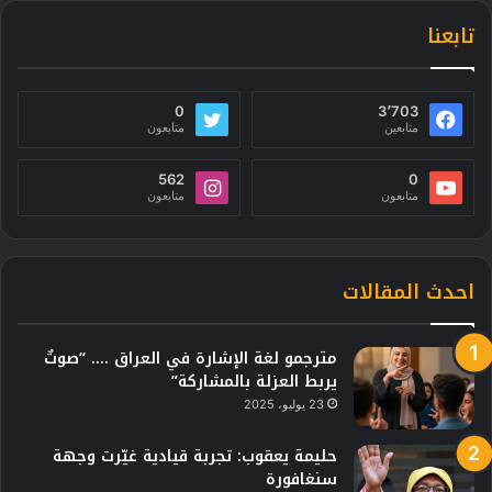
تابعنا
0
3٬703
متابعين
متابعون
562
0
متابعون
متابعون
احدث المقالات
مترجمو لغة الإشارة في العراق …. “صوتٌ
يربط العزلة بالمشاركة”
23 يوليو، 2025
حليمة يعقوب: تجربة قيادية غيّرت وجهة
سنغافورة