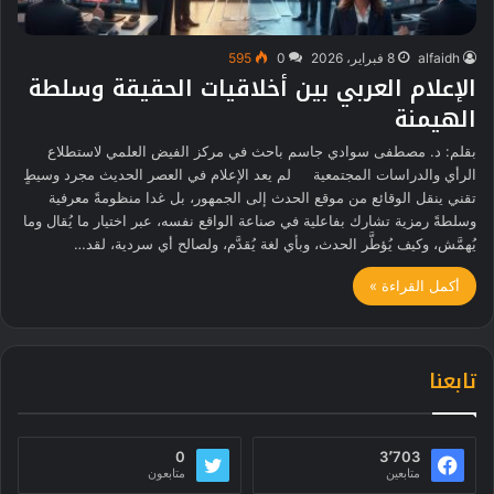
alfaidh
8 فبراير، 2026
0
595
الإعلام العربي بين أخلاقيات الحقيقة وسلطة
الهيمنة
بقلم: د. مصطفى سوادي جاسم باحث في مركز الفيض العلمي لاستطلاع
الرأي والدراسات المجتمعية لم يعد الإعلام في العصر الحديث مجرد وسيطٍ
تقني ينقل الوقائع من موقع الحدث إلى الجمهور، بل غدا منظومةً معرفية
وسلطةً رمزية تشارك بفاعلية في صناعة الواقع نفسه، عبر اختيار ما يُقال وما
يُهمَّش، وكيف يُؤطَّر الحدث، وبأي لغة يُقدَّم، ولصالح أي سردية، لقد…
أكمل القراءة »
تابعنا
0
3٬703
متابعين
متابعون