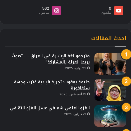
562
0
متابعون
متابعون
احدث المقالات
مترجمو لغة الإشارة في العراق …. “صوتٌ
يربط العزلة بالمشاركة”
23 يوليو، 2025
حليمة يعقوب: تجربة قيادية غيّرت وجهة
سنغافورة
19 أغسطس، 2025
الغزو العلمي سُم في عسل الغزو الثقافي
21 فبراير، 2025