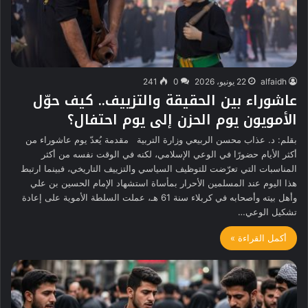
alfaidh
22 يونيو، 2026
0
241
عاشوراء بين الحقيقة والتزييف.. كيف حوّل
الأمويون يوم الحزن إلى يوم احتفال؟
بقلم: د. عذاب محسن الربيعي وزارة التربية مقدمة يُعدّ يوم عاشوراء من
أكثر الأيام حضورًا في الوعي الإسلامي، لكنه في الوقت نفسه من أكثر
المناسبات التي تعرّضت للتوظيف السياسي والتزييف التاريخي، فبينما ارتبط
هذا اليوم عند المسلمين الأحرار بمأساة استشهاد الإمام الحسين بن علي
وأهل بيته وأصحابه في كربلاء سنة 61 هـ، عملت السلطة الأموية على إعادة
تشكيل الوعي…
أكمل القراءة »