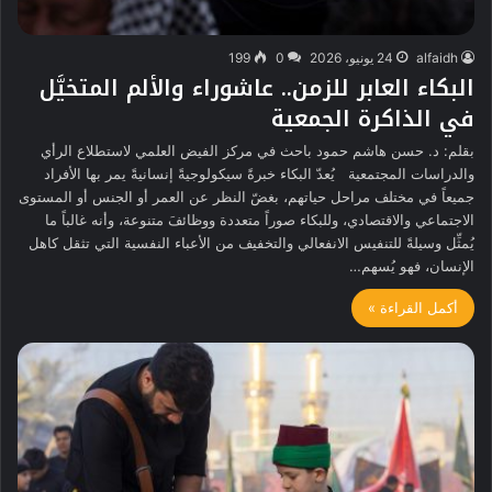
alfaidh
24 يونيو، 2026
0
199
البكاء العابر للزمن.. عاشوراء والألم المتخيَّل
في الذاكرة الجمعية
بقلم: د. حسن هاشم حمود باحث في مركز الفيض العلمي لاستطلاع الرأي
والدراسات المجتمعية يُعدّ البكاء خبرةً سيكولوجيةً إنسانيةً يمر بها الأفراد
جميعاً في مختلف مراحل حياتهم، بغضّ النظر عن العمر أو الجنس أو المستوى
الاجتماعي والاقتصادي، وللبكاء صوراً متعددة ووظائفَ متنوعة، وأنه غالباً ما
يُمثِّل وسيلةً للتنفيس الانفعالي والتخفيف من الأعباء النفسية التي تثقل كاهل
الإنسان، فهو يُسهم…
أكمل القراءة »