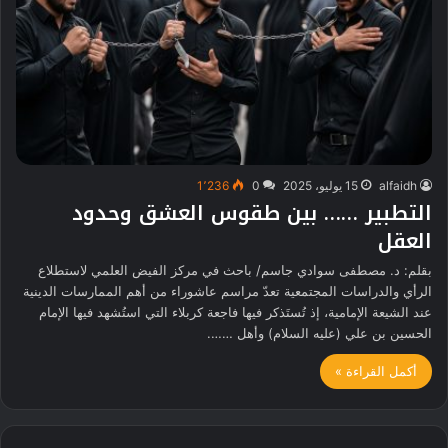
alfaidh
15 يوليو، 2025
0
1٬236
التطبير …… بين طقوس العشق وحدود
العقل
بقلم: د. مصطفى سوادي جاسم/ باحث في مركز الفيض العلمي لاستطلاع
الرأي والدراسات المجتمعية تعدّ مراسم عاشوراء من أهم الممارسات الدينية
عند الشيعة الإمامية، إذ تُستَذكر فيها فاجعة كربلاء التي استُشهد فيها الإمام
الحسين بن علي (عليه السلام) وأهل …….
أكمل القراءة »