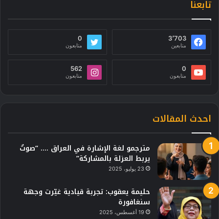
تابعنا
0
3٬703
متابعين
متابعون
562
0
متابعون
متابعون
احدث المقالات
مترجمو لغة الإشارة في العراق …. “صوتٌ
يربط العزلة بالمشاركة”
23 يوليو، 2025
حليمة يعقوب: تجربة قيادية غيّرت وجهة
سنغافورة
19 أغسطس، 2025