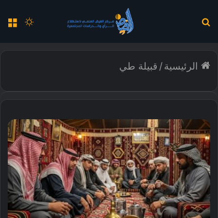
بحث
الوضع
الق
عن
المظلم
الرئيسية
/
قبيلة طي