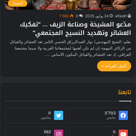
الحصاد
alfaidh
24 يوليو، 2025
0
1٬662
مدّعو المشيخة وصناعة الزيف … “تفكيك
العشائر وتهديد النسيج المجتمعي”
بقلم: الشيخ المهندس/ نوار العبدالرزاق الحسن الثامر تعد العشائر والقبائل
من الركائز المهمة-إن لم تكن أهمها لمجتمعاتنا العربية ولا سيما مجتمعنا
العراقي، إذ تعد العشائر والقبائل المكون الأساس …..
أكمل القراءة »
تابعنا
0
3٬703
متابعين
متابعون
562
0