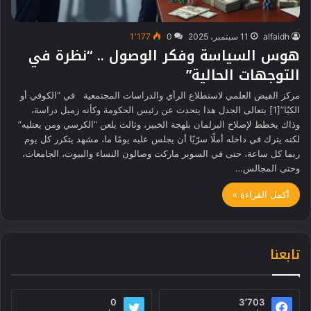
alfaidh
11 سبتمبر، 2025
0
1٬177
هوس السياسة وفكر الوصول .. “نظرة في
التوجهات الحالية”
مركز الفيض العلمي لاستطلاع الرأي والدراسات المجتمعية في “الكوفي أو
الكيّا”[1] يتعالى الجدل هذا يتحدث عن رئيس الحكومة وكأنه زميل دراسة،
وذاك يخطط لإصلاح البرلمان بلهجة الخبير، وثالث يلعن “الكرسي ومن يعتليه”
لكنه يترك في داخله أملًا سرّيًا أن يجلس عليه يومًا ما، مشهد يتكرر كل يوم
ربما كل ساعة، حتى في السوبر ماركت وصالون النساء والبيوت، الجامعات،
وحتى المجالس…
أكمل القراءة »
تابعنا
0
3٬703