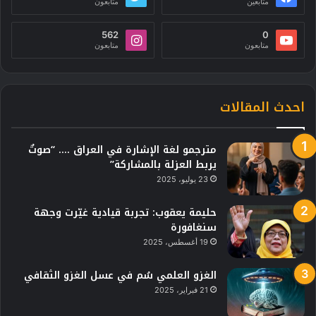
متابعين
متابعون
562
0
متابعون
متابعون
احدث المقالات
مترجمو لغة الإشارة في العراق …. “صوتٌ
يربط العزلة بالمشاركة”
23 يوليو، 2025
حليمة يعقوب: تجربة قيادية غيّرت وجهة
سنغافورة
19 أغسطس، 2025
الغزو العلمي سُم في عسل الغزو الثقافي
21 فبراير، 2025