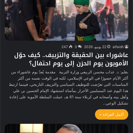
alfaidh
22 يونيو، 2026
0
247
عاشوراء بين الحقيقة والتزييف.. كيف حوّل
الأمويون يوم الحزن إلى يوم احتفال؟
بقلم: د. عذاب محسن الربيعي وزارة التربية مقدمة يُعدّ يوم عاشوراء من
أكثر الأيام حضورًا في الوعي الإسلامي، لكنه في الوقت نفسه من أكثر
المناسبات التي تعرّضت للتوظيف السياسي والتزييف التاريخي، فبينما ارتبط
هذا اليوم عند المسلمين الأحرار بمأساة استشهاد الإمام الحسين بن علي
وأهل بيته وأصحابه في كربلاء سنة 61 هـ، عملت السلطة الأموية على إعادة
تشكيل الوعي…
أكمل القراءة »