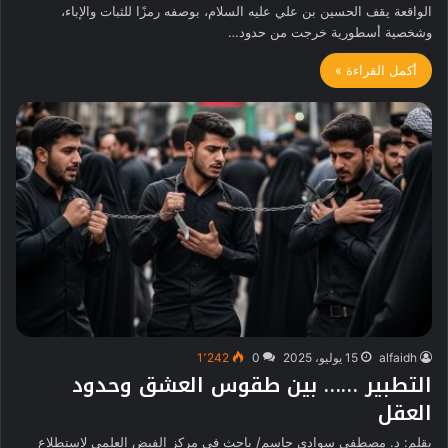
الواقعة يقف الحسين بن علي عليه السلام، بوصفه رمزًا للثبات والإباء،
وشخصية أسطورية خرجت من حدود…
أكمل القراءة »
alfaidh
15 يوليو، 2025
0
1٬242
التطبير …… بين طقوس العشق وحدود
العقل
بقلم: د. مصطفى سوادي جاسم/ باحث في مركز الفيض العلمي لاستطلاع