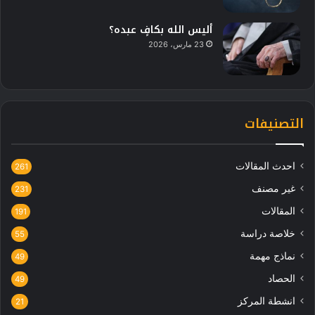
أليس الله بكافٍ عبده؟
23 مارس، 2026
التصنيفات
احدث المقالات
261
غير مصنف
231
المقالات
191
خلاصة دراسة
55
نماذج مهمة
49
الحصاد
49
انشطة المركز
21