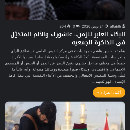
alfaidh
24 يونيو، 2026
0
204
البكاء العابر للزمن.. عاشوراء والألم المتخيَّل
في الذاكرة الجمعية
بقلم: د. حسن هاشم حمود باحث في مركز الفيض العلمي لاستطلاع الرأي
والدراسات المجتمعية يُعدّ البكاء خبرةً سيكولوجيةً إنسانيةً يمر بها الأفراد
جميعاً في مختلف مراحل حياتهم، بغضّ النظر عن العمر أو الجنس أو المستوى
الاجتماعي والاقتصادي، وللبكاء صوراً متعددة ووظائفَ متنوعة، وأنه غالباً ما
يُمثِّل وسيلةً للتنفيس الانفعالي والتخفيف من الأعباء النفسية التي تثقل كاهل
الإنسان، فهو يُسهم…
أكمل القراءة »