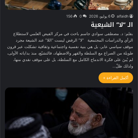
alfaidh
6 يوليو، 2026
0
156
الـ “لا” الشيعية
بقلم: د. مصطفى سوادي جاسم باحث في مركز الفيض العلمي لاستطلاع
الرأي والدراسات المجتمعية “لا” الرفض ليست “اللا” عند الشيعة مجرد
موقف سياسي عابر، بل هي بنية نفسية واجتماعية وثقافية تشكلت عبر قرون
طويلة من الصراع مع السلطة والقهر والاضطهاد، فالتشيّع، منذ بداياته الأولى،
لم يُبنَ على فكرة الاندماج الكامل مع السلطة، بل على موقف نقدي منها،
ولذلك ظلّ…
أكمل القراءة »