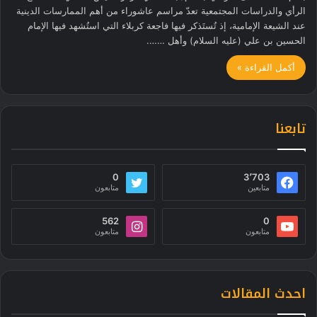
الرأي والدراسات المجتمعية تعدّ مراسم عاشوراء من أهم الممارسات الدينية
عند الشيعة الإمامية، إذ تُستَذكر فيها فاجعة كربلاء التي استُشهد فيها الإمام
الحسين بن علي (عليه السلام) وأهل …….
أكمل القراءة »
تابعنا
0
3٬703
متابعين
متابعون
562
0
متابعون
متابعون
احدث المقالات