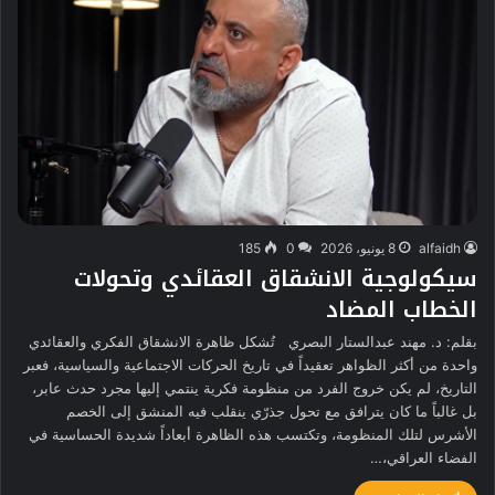
alfaidh
8 يونيو، 2026
0
185
سيكولوجية الانشقاق العقائدي وتحولات
الخطاب المضاد
بقلم: د. مهند عبدالستار البصري تُشكل ظاهرة الانشقاق الفكري والعقائدي
واحدة من أكثر الظواهر تعقيداً في تاريخ الحركات الاجتماعية والسياسية، فعبر
التاريخ، لم يكن خروج الفرد من منظومة فكرية ينتمي إليها مجرد حدث عابر،
بل غالباً ما كان يترافق مع تحول جذرّي ينقلب فيه المنشق إلى الخصم
الأشرس لتلك المنظومة، وتكتسب هذه الظاهرة أبعاداً شديدة الحساسية في
الفضاء العراقي،…