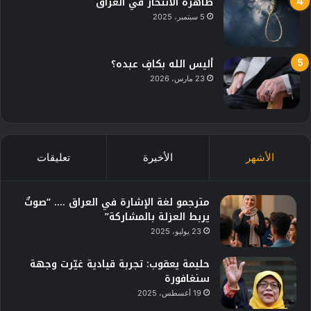
ظاهرة الانتحار في العراق
5 سبتمبر، 2025
أليس الله بكافٍ عبده؟
23 مارس، 2026
الأشهر
الأخيرة
تعليقات
مترجمو لغة الإشارة في العراق …. “صوتٌ
يربط العزلة بالمشاركة”
23 يوليو، 2025
حليمة يعقوب: تجربة قيادية غيّرت وجهة
سنغافورة
19 أغسطس، 2025