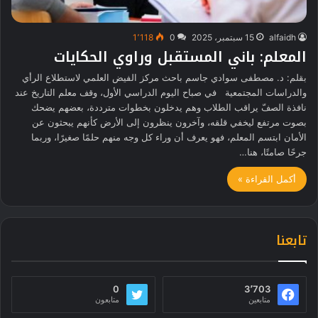
alfaidh
15 سبتمبر، 2025
0
1٬118
المعلم: باني المستقبل وراوي الحكايات
بقلم: د. مصطفى سوادي جاسم باحث مركز الفيض العلمي لاستطلاع الرأي
والدراسات المجتمعية في صباح اليوم الدراسي الأول، وقف معلم التاريخ عند
نافذة الصفّ يراقب الطلاب وهم يدخلون بخطوات مترددة، بعضهم يضحك
بصوت مرتفع ليخفي قلقه، وآخرون ينظرون إلى الأرض كأنهم يبحثون عن
الأمان ابتسم المعلم، فهو يعرف أن وراء كل وجه منهم حلمًا صغيرًا، وربما
جرحًا صامتًا، هنا…
أكمل القراءة »
تابعنا
0
3٬703
متابعين
متابعون