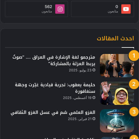
562
0
متابعون
متابعون
احدث المقالات
مترجمو لغة الإشارة في العراق …. “صوتٌ
يربط العزلة بالمشاركة”
23 يوليو، 2025
حليمة يعقوب: تجربة قيادية غيّرت وجهة
سنغافورة
19 أغسطس، 2025
الغزو العلمي سُم في عسل الغزو الثقافي
21 فبراير، 2025