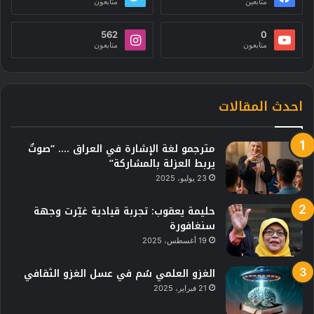
متابعين
متابعون
562
0
متابعون
متابعون
احدث المقالات
مترجمو لغة الإشارة في العراق …. “صوتٌ
يربط العزلة بالمشاركة”
23 يوليو، 2025
حليمة يعقوب: تجربة قيادية غيّرت وجهة
سنغافورة
19 أغسطس، 2025
الغزو العلمي سُم في عسل الغزو الثقافي
21 فبراير، 2025