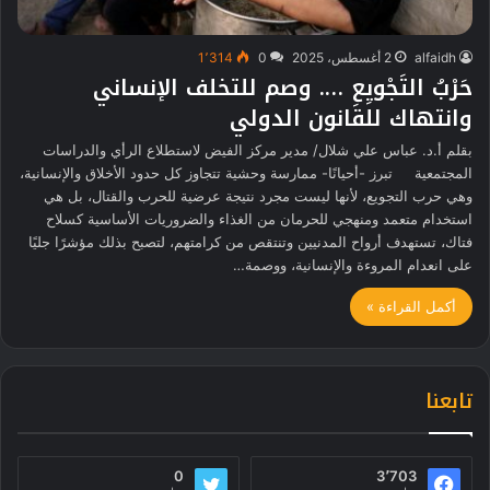
alfaidh
2 أغسطس، 2025
0
1٬314
حَرْبُ التَجْويِعِ …. وصم للتخلف الإنساني
وانتهاك للقانون الدولي
بقلم أ.د. عباس علي شلال/ مدير مركز الفيض لاستطلاع الرأي والدراسات
المجتمعية تبرز -أحيانًا- ممارسة وحشية تتجاوز كل حدود الأخلاق والإنسانية،
وهي حرب التجويع، لأنها ليست مجرد نتيجة عرضية للحرب والقتال، بل هي
استخدام متعمد ومنهجي للحرمان من الغذاء والضروريات الأساسية كسلاح
فتاك، تستهدف أرواح المدنيين وتنتقص من كرامتهم، لتصبح بذلك مؤشرًا جليًا
على انعدام المروءة والإنسانية، ووصمة…
أكمل القراءة »
تابعنا
0
3٬703