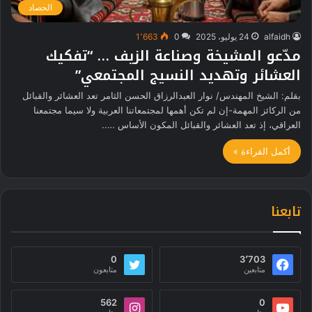
الحصاد
alfaidh
24 يوليو، 2025
0
1٬663
مدّعو المشيخة وصناعة الزيف … “تفكيك
العشائر وتهديد النسيج المجتمعي”
بقلم: الشيخ المهندس/ نوار العبدالرزاق الحسن الثامر تعد العشائر والقبائل
من الركائز المهمة-إن لم تكن أهمها لمجتمعاتنا العربية ولا سيما مجتمعنا
العراقي، إذ تعد العشائر والقبائل المكون الأساس …..
أكمل القراءة »
تابعنا
0
3٬703
متابعين
متابعون
562
0