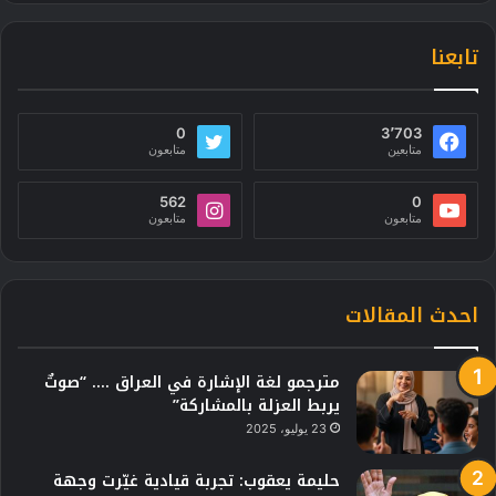
تابعنا
0
3٬703
متابعين
متابعون
562
0
متابعون
متابعون
احدث المقالات
مترجمو لغة الإشارة في العراق …. “صوتٌ
يربط العزلة بالمشاركة”
23 يوليو، 2025
حليمة يعقوب: تجربة قيادية غيّرت وجهة