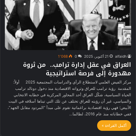
alfaidh
21 أكتوبر، 2025
0
1٬068
العراق في عقل إدارة ترامب.. من ثروة
مهدورة إلى فرصة استراتيجية
مركز الفيض العلمي لاستطلاع الرأي والدراسات المجتمعية 2025 أولاً:
المقدمة رؤية ترامب للعراق وثرواته الاقتصادية منذ دخول دونالد ترامب
الحياة السياسية، شكّل العراق أحد المحاور المركزية في خطابه الانتخابي
والسياسي، غير أن رؤيته للعراق تختلف عن تلك التي تبناها أسلافه في البيت
الأبيض؛ فهي رؤية اقتصادية براغماتية تقوم على مبدأ “المردود مقابل الجهد”،
ففي خطاباته منذ عام 2016، لطالما…
أكمل القراءة »