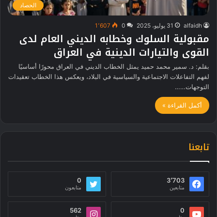
الحصاد
alfaidh
31 يوليو، 2025
0
1٬607
مقبولية السلوك وخطابه الديني العام لدى
القوى والتيارات الدينية في العراق
بقلم: د. سمير محمد حميد يمثل الخطاب الديني في العراق محورًا أساسيًا
لفهم التفاعلات الاجتماعية والسياسية في البلاد، ويعكس هذا الخطاب تعقيدات
التوجهات……
أكمل القراءة »
تابعنا
0
3٬703
متابعين
متابعون
562
0