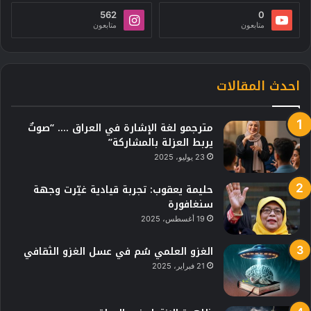
562
0
متابعون
متابعون
احدث المقالات
مترجمو لغة الإشارة في العراق …. “صوتٌ
يربط العزلة بالمشاركة”
23 يوليو، 2025
حليمة يعقوب: تجربة قيادية غيّرت وجهة
سنغافورة
19 أغسطس، 2025
الغزو العلمي سُم في عسل الغزو الثقافي
21 فبراير، 2025