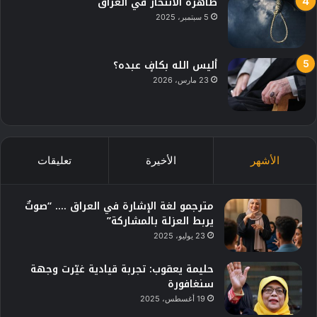
ظاهرة الانتحار في العراق
5 سبتمبر، 2025
أليس الله بكافٍ عبده؟
23 مارس، 2026
الأشهر
الأخيرة
تعليقات
مترجمو لغة الإشارة في العراق …. “صوتٌ
يربط العزلة بالمشاركة”
23 يوليو، 2025
حليمة يعقوب: تجربة قيادية غيّرت وجهة
سنغافورة
19 أغسطس، 2025