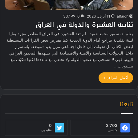
alfaidh
11 أبريل، 2026
0
337
ثنائية العشيرة والدولة في العراق
بقلم: د. سمير محمد حميد لم تعد العشيرة في العراق المعاصر مجرد بقايا
لبنية تقليدية تتراجع أمام الدولة الحديثة كما تفترض بعض القراءات التبسيطية
لبعض الكتاب بل تحولت إلى فاعل اجتماعي مرن يعيد تموضعه باستمرار
داخل التحولات السياسية والأمنية والاقتصادية التي يشهدها المجتمع العراقي
اليوم، فهي لا تنسحب مع صعود الدولة ولا تختفي مع تمددها لكنها تتكيّف مع
مستويات…
أكمل القراءة »
تابعنا
0
3٬703
متابعين
متابعون