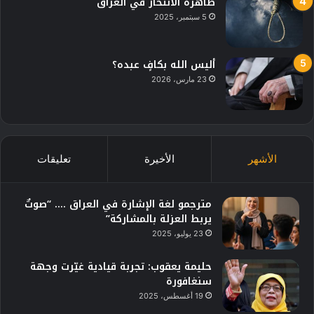
ظاهرة الانتحار في العراق
5 سبتمبر، 2025
أليس الله بكافٍ عبده؟
23 مارس، 2026
الأشهر
الأخيرة
تعليقات
مترجمو لغة الإشارة في العراق …. “صوتٌ
يربط العزلة بالمشاركة”
23 يوليو، 2025
حليمة يعقوب: تجربة قيادية غيّرت وجهة
سنغافورة
19 أغسطس، 2025