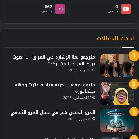
562
0
متابعون
متابعون
احدث المقالات
مترجمو لغة الإشارة في العراق …. “صوتٌ
يربط العزلة بالمشاركة”
23 يوليو، 2025
حليمة يعقوب: تجربة قيادية غيّرت وجهة
سنغافورة
19 أغسطس، 2025
الغزو العلمي سُم في عسل الغزو الثقافي
21 فبراير، 2025