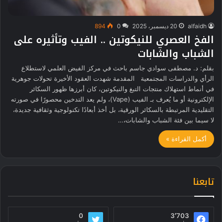
alfaidh
20 ديسمبر، 2025
0
894
الفخ العصري للنيكوتين .. الفيب وتأثيره على
الشباب والشابات
بقلم: د. مصطفى سوادي جاسم باحث في مركز الفيض العلمي لاستطلاع
الرأي والدراسات المجتمعية المقدمة شهدت العقود الأخيرة تحولات جوهرية
في أنماط استهلاك منتجات التبغ والنيكوتين، كان أبرزها ظهور السكائر
الإلكترونية أو ما يُعرف بـ الفيب (Vape)، ولم يعد التدخين محصورًا في صورته
التقليدية المرتبطة بالسكائر الورقية، بل أخذ أبعادًا تكنولوجية وثقافية جديدة،
لا سيما بين فئة الشباب والشابات،…
أكمل القراءة »
تابعنا
0
3٬703