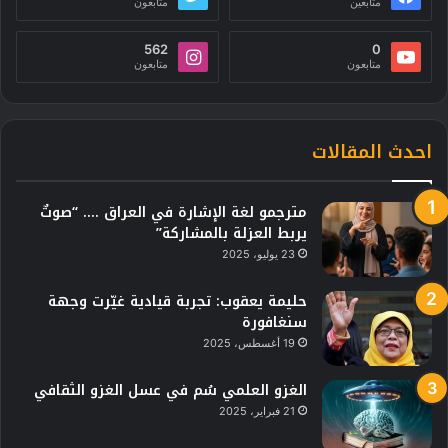
متابعين
متابعون
562
0
متابعون
متابعون
احدث المقالات
مترجمو لغة الإشارة في العراق …. “صوتٌ
يربط العزلة بالمشاركة”
23 يوليو، 2025
حليمة يعقوب: تجربة قيادية غيّرت وجهة
سنغافورة
19 أغسطس، 2025
الغزو العلمي سُم في عسل الغزو الثقافي
21 فبراير، 2025