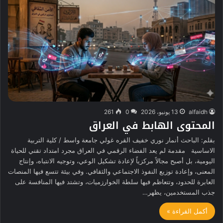
alfaidh
13 يونيو، 2026
0
261
المحتوى الهابط في العراق
بقلم: الباحث أنمار نوري خفيف القره غولي جامعة واسط / كلية التربية
الاساسية مقدمة لم يعد الفضاء الرقمي في العراق مجرد امتداد تقني للحياة
اليومية، بل أصبح مجالاً مركزياً لإعادة تشكيل الوعي، وتوجيه الانتباه، وإنتاج
المعنى، وإعادة توزيع النفوذ الاجتماعي والثقافي. وفي بيئة تتسع فيها المنصات
العابرة للحدود، وتتعاظم فيها سلطة الخوارزميات، وتشتد فيها المنافسة على
جذب المستخدمين، يظهر…
أكمل القراءة »