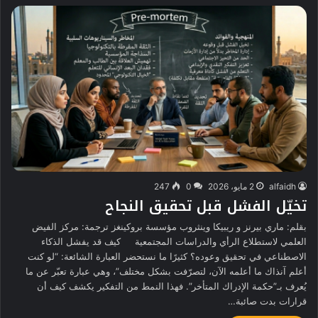
alfaidh
2 مايو، 2026
0
247
تخيّل الفشل قبل تحقيق النجاح
بقلم: ماري بيرنز و ريبيكا وينثروب مؤسسة بروكينغز ترجمة: مركز الفيض
العلمي لاستطلاع الرأي والدراسات المجتمعية كيف قد يفشل الذكاء
الاصطناعي في تحقيق وعوده؟ كثيرًا ما نستحضر العبارة الشائعة: “لو كنت
أعلم آنذاك ما أعلمه الآن، لتصرّفت بشكل مختلف”، وهي عبارة تعبّر عن ما
يُعرف بـ”حكمة الإدراك المتأخر”. فهذا النمط من التفكير يكشف كيف أن
قرارات بدت صائبة…