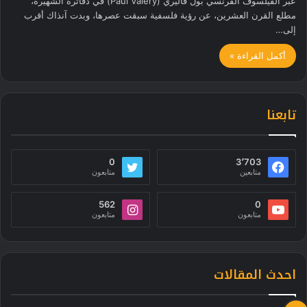
عبّر الفيلسوف الفرنسي بول فاليري (Paul Valéry) في دفاتره الشهيرة،
مطلع القرن العشرين، عن رؤية فلسفية سبقت عصرها، وبدت آنذاك أقرب
إلى…
أكمل القراءة »
تابعنا
0
3٬703
متابعين
متابعون
562
0
متابعون
متابعون
احدث المقالات