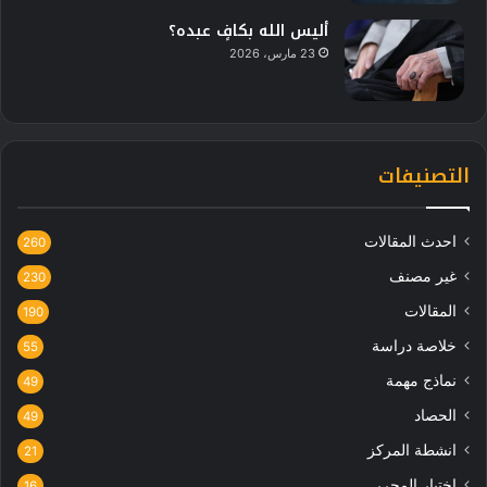
أليس الله بكافٍ عبده؟
23 مارس، 2026
التصنيفات
احدث المقالات
260
غير مصنف
230
المقالات
190
خلاصة دراسة
55
نماذج مهمة
49
الحصاد
49
انشطة المركز
21
اختيار المحرر
16