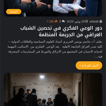
الحصاد
alfaidh
29 يوليو، 2025
0
1٬286
دور الوعي الفكري في تحصين الشباب
العراقي من الجريمة المنظمة
بقلم: أ.د.جاسم يونس الحريري أستاذ العلوم السياسية والعلاقات الدولية –
كلية صدر العراق الجامعة الاهلية يعد الوعي الفكري من الاساليب المهمة
لحماية الانسان في المجتمع من الانزلاق والتورط في الممارسات المنحرفة
فيه…..
أكمل القراءة »