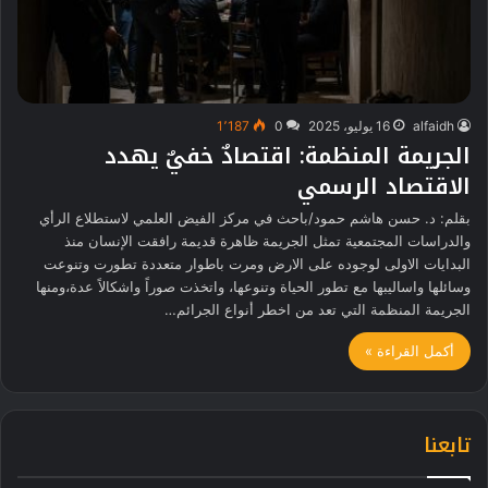
alfaidh
16 يوليو، 2025
0
1٬187
الجريمة المنظمة: اقتصادٌ خفيٌ يهدد
الاقتصاد الرسمي
بقلم: د. حسن هاشم حمود/باحث في مركز الفيض العلمي لاستطلاع الرأي
والدراسات المجتمعية تمثل الجريمة ظاهرة قديمة رافقت الإنسان منذ
البدايات الاولى لوجوده على الارض ومرت باطوار متعددة تطورت وتنوعت
وسائلها واساليبها مع تطور الحياة وتنوعها، واتخذت صوراً واشكالاً عدة،ومنها
الجريمة المنظمة التي تعد من اخطر أنواع الجرائم…
أكمل القراءة »
تابعنا