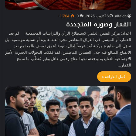
alfaidh
6 أكتوبر، 2025
0
1٬764
القمار وصوره المتجددة
اعداد: مركز الفيض العلمي لاستطلاع الرأي والدراسات المجتمعية لم يعد
القمار، أو الميسر، في العراق المعاصر مجرد لعبة عابرة أو تسلية موسمية، بل
تحوّل إلى ظاهرة مركبة تُعد عرضاً لعلل بنيوية أعمق تعصف بالمجتمع بعد
الانفتاح المبالغ فيه خلال العقدين الماضيين، لقد فككت التحولات الجذرية الأطر
الاجتماعية التقليدية ودفعته نحو انفتاح رقمي هائل وغير مُنظّم، ما سمح
للقمار…
أكمل القراءة »