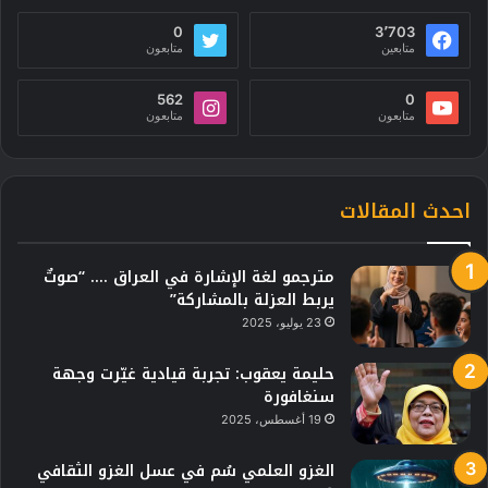
0
3٬703
متابعين
متابعون
562
0
متابعون
متابعون
احدث المقالات
مترجمو لغة الإشارة في العراق …. “صوتٌ
يربط العزلة بالمشاركة”
23 يوليو، 2025
حليمة يعقوب: تجربة قيادية غيّرت وجهة
سنغافورة
19 أغسطس، 2025
الغزو العلمي سُم في عسل الغزو الثقافي