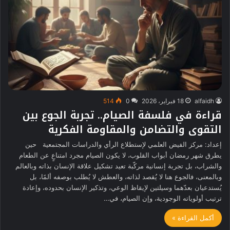
alfaidh
18 فبراير، 2026
0
514
قراءة في فلسفة الصيام.. تجربة الجوع بين
التقوى والتضامن والمقاومة الفكرية
إعداد: مركز الفيض العلمي لإستطلاع الرأي والدراسات المجتمعية حين
يطرق شهر رمضان أبواب القلوب، لا يكون الصيام مجرد امتناعٍ عن الطعام
والشراب، بل تجربة إنسانية مركّبة تعيد تشكيل علاقة الإنسان بذاته وبالعالم
وبالمعنى، فالجوع هنا لا يُقصد لذاته، والعطش لا يُطلب بوصفه ألمًا، بل
يُستدعيان بعدّهما وسيلتين لإيقاظ الوعي، وتذكير الإنسان بحدوده، وإعادة
ترتيب أولوياته الوجودية، وإن الصيام، في…
أكمل القراءة »