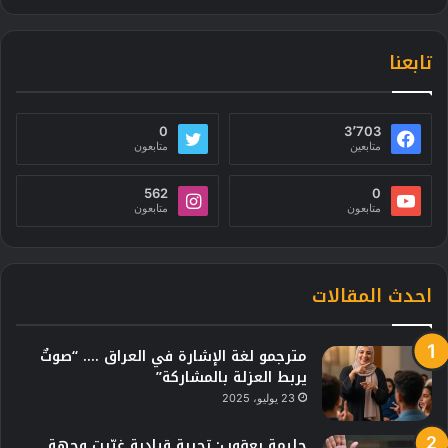
تابعنا
0
3٬703
متابعين
متابعون
562
0
متابعون
متابعون
احدث المقالات
مترجمو لغة الإشارة في العراق …. “صوتٌ
يربط العزلة بالمشاركة”
23 يوليو، 2025
حليمة يعقوب: تجربة قيادية غيّرت وجهة