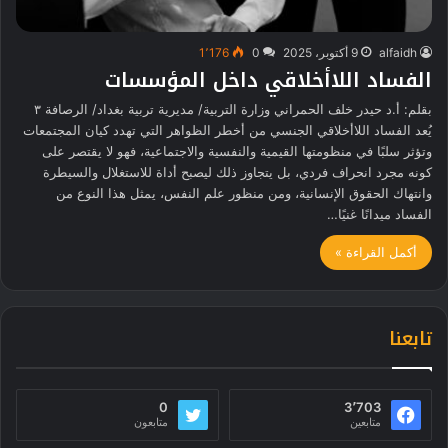
alfaidh
9 أكتوبر، 2025
0
1٬176
الفساد اللاأخلاقي داخل المؤسسات
بقلم: أ.د حيدر خلف الحمراني وزارة التربية/ مديرية تربية بغداد/ الرصافة ٣
يُعد الفساد اللاأخلاقي الجنسي من أخطر الظواهر التي تهدد كيان المجتمعات
وتؤثر سلبًا في منظومتها القيمية والنفسية والاجتماعية، فهو لا يقتصر على
كونه مجرد انحراف فردي، بل يتجاوز ذلك ليصبح أداة للاستغلال والسيطرة
وانتهاك الحقوق الإنسانية، ومن منظور علم النفس، يمثل هذا النوع من
الفساد ميدانًا غنيًا…
أكمل القراءة »
تابعنا
0
3٬703
متابعين
متابعون