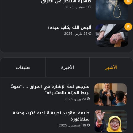
ظاهرة الانتحار في العراق
5 سبتمبر، 2025
أليس الله بكافٍ عبده؟
23 مارس، 2026
الأشهر
الأخيرة
تعليقات
مترجمو لغة الإشارة في العراق …. “صوتٌ
يربط العزلة بالمشاركة”
23 يوليو، 2025
حليمة يعقوب: تجربة قيادية غيّرت وجهة
سنغافورة
19 أغسطس، 2025