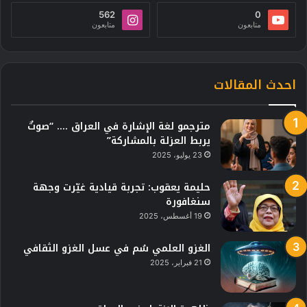
562
0
متابعون
متابعون
احدث المقالات
مترجمو لغة الإشارة في العراق …. “صوتٌ
يربط العزلة بالمشاركة”
23 يوليو، 2025
حليمة يعقوب: تجربة قيادية غيّرت وجهة
سنغافورة
19 أغسطس، 2025
الغزو العلمي سُم في عسل الغزو الثقافي
21 فبراير، 2025