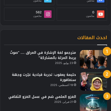
متابعين
متابعون
562
0
متابعون
متابعون
احدث المقالات
مترجمو لغة الإشارة في العراق …. “صوتٌ
يربط العزلة بالمشاركة”
23 يوليو، 2025
حليمة يعقوب: تجربة قيادية غيّرت وجهة
سنغافورة
19 أغسطس، 2025
الغزو العلمي سُم في عسل الغزو الثقافي
21 فبراير، 2025