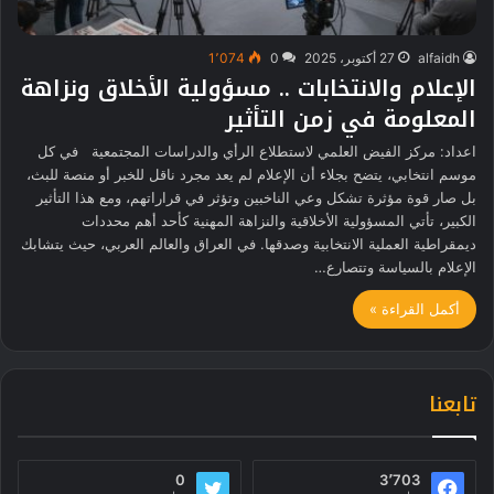
alfaidh
27 أكتوبر، 2025
0
1٬074
الإعلام والانتخابات .. مسؤولية الأخلاق ونزاهة
المعلومة في زمن التأثير
اعداد: مركز الفيض العلمي لاستطلاع الرأي والدراسات المجتمعية في كل
موسم انتخابي، يتضح بجلاء أن الإعلام لم يعد مجرد ناقل للخبر أو منصة للبث،
بل صار قوة مؤثرة تشكل وعي الناخبين وتؤثر في قراراتهم، ومع هذا التأثير
الكبير، تأتي المسؤولية الأخلاقية والنزاهة المهنية كأحد أهم محددات
ديمقراطية العملية الانتخابية وصدقها. في العراق والعالم العربي، حيث يتشابك
الإعلام بالسياسة وتتصارع…
أكمل القراءة »
تابعنا
0
3٬703