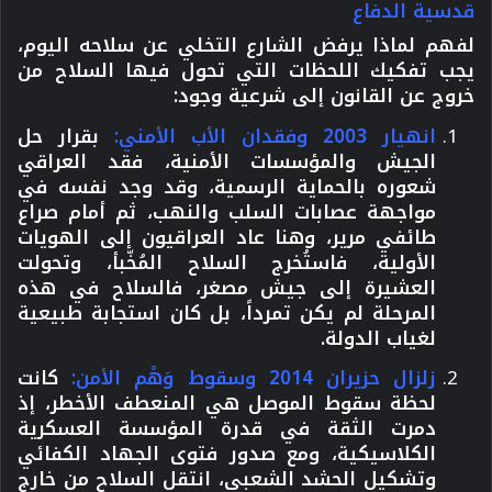
قدسية الدفاع
لفهم لماذا يرفض الشارع التخلي عن سلاحه اليوم،
يجب تفكيك اللحظات التي تحول فيها السلاح من
خروج عن القانون إلى شرعية وجود:
انهيار 2003 وفقدان الأب الأمني:
بقرار حل
الجيش والمؤسسات الأمنية، فقد العراقي
شعوره بالحماية الرسمية، وقد وجد نفسه في
مواجهة عصابات السلب والنهب، ثم أمام صراع
طائفي مرير، وهنا عاد العراقيون إلى الهويات
الأولية، فاستُخرج السلاح المُخّبأ، وتحولت
العشيرة إلى جيش مصغر، فالسلاح في هذه
المرحلة لم يكن تمرداً، بل كان استجابة طبيعية
لغياب الدولة.
زلزال حزيران 2014 وسقوط وَهْم الأمن:
كانت
لحظة سقوط الموصل هي المنعطف الأخطر، إذ
دمرت الثقة في قدرة المؤسسة العسكرية
الكلاسيكية، ومع صدور فتوى الجهاد الكفائي
وتشكيل الحشد الشعبي، انتقل السلاح من خارج