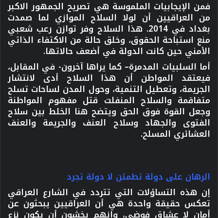
فمن الإيجابيات الملموسة
هي تصريح الجمهور الاكبر
من العراقيين أن لولا السلاح الموازي لما صمدت
بغداد في 2014. هذا السلاح وفر توازن رعب شعبي
منع استباحة الحقوق، وخلق حالة من الاكتفاء الذاتي
الأمني حين كانت الدولة في أضعف حالاتها.
أما السلبيات المدمرة
– كما يراها آخرون- في المقابل،
فيعتقد المواطن أن هذا السلاح أدى لانتشار
الجريمة، وتعطيل التنمية، وحول المدن لساحات تسلح
متفاقمة والسلاح المنفلت قتل مفهوم المواطنة
وجعل القوة فوق الحق ويتضح هنا الخلط بين سلاح
الفتوى والجهاد وسلاح العنف والجريمة والعنف
العشائري المسلح.
الرهان على دولة تطمئن لا دولة تجرد
إن هذه التساؤلات التي تتردد في الشارع العراقي
تعكس حقيقة واحدة هي أن العراقيين يبحثون عن
أمان لا عشاق فوضى، وإنهم يخشون أن يكون نزع