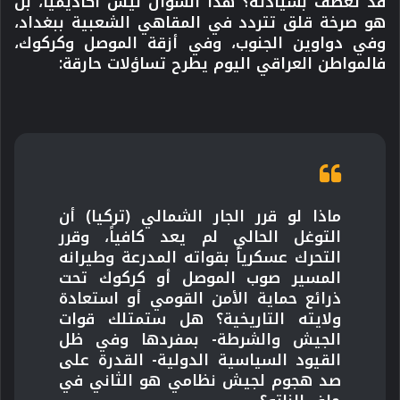
قد تعصف بسيادته؟ هذا السؤال ليس أكاديمياً، بل
هو صرخة قلق تتردد في المقاهي الشعبية ببغداد،
وفي دواوين الجنوب، وفي أزقة الموصل وكركوك،
فالمواطن العراقي اليوم
يطرح تساؤلات حارقة:
ماذا لو قرر الجار الشمالي (تركيا) أن
التوغل الحالي لم يعد كافياً، وقرر
التحرك عسكرياً بقواته المدرعة وطيرانه
المسير صوب الموصل أو كركوك تحت
ذرائع حماية الأمن القومي أو استعادة
ولايته التاريخية؟ هل ستمتلك قوات
الجيش والشرطة- بمفردها وفي ظل
القيود السياسية الدولية- القدرة على
صد هجوم لجيش نظامي هو الثاني في