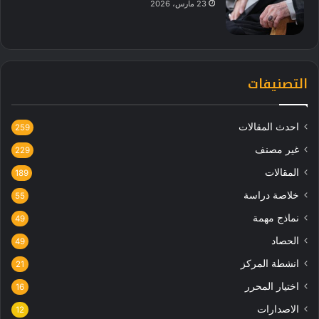
23 مارس، 2026
التصنيفات
احدث المقالات
259
غير مصنف
229
المقالات
189
خلاصة دراسة
55
نماذج مهمة
49
الحصاد
49
انشطة المركز
21
اختيار المحرر
16
الاصدارات
12