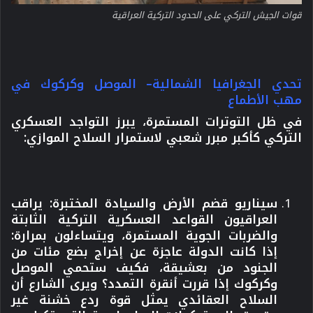
قوات الجيش التركي على الحدود التركية العراقية
تحدي الجغرافيا الشمالية– الموصل وكركوك في
مهب الأطماع
في ظل التوترات المستمرة، يبرز التواجد العسكري
التركي كأكبر مبرر شعبي
لاستمرار السلاح الموازي:
سيناريو قضم الأرض والسيادة المختبرة:
يراقب
العراقيون القواعد العسكرية التركية الثابتة
والضربات الجوية المستمرة، ويتساءلون بمرارة:
إذا كانت الدولة عاجزة عن إخراج بضع مئات من
الجنود من بعشيقة، فكيف ستحمي الموصل
وكركوك إذا قررت أنقرة التمدد؟ ويرى الشارع أن
السلاح العقائدي يمثل قوة ردع خشنة غير