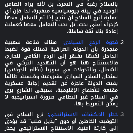
بالسلاح رغبةً في التمرد، بل لأنه يراه الضامن
الوحيد في بيئة جيوسياسية متفجرة، لذا فإن أي
عملية لنزع السلاح لن تنجح إذا تم التعامل معها
كإجراء أمني بحت، بل يجب التعامل معها كعملية
إعادة بناء ثقة شاملة.
فجوة الردع السيادي:
هناك قناعة شعبية
متجذرة بأن الدولة العراقية تمتلك قوة لضبط
الداخل لكنها تفتقر إلى الردع الكافي للخارج،
فالاستنتاج هنا هو أن التهديد التركي في
الشمال، والتحولات في سوريا (نظام الجولاني)
يمنحان السلاح الموازي مشروعية وظيفية، طالما
بقيت الدولة عاجزة عن تقديم إجابة عسكرية
مقنعة للأطماع الإقليمية، سيبقى الشارع يرى
في السلاح غير النظامي ضرورة استراتيجية لا
يمكن التفريط بها.
خطر الانكشاف الاستراتيجي:
نزع السلاح في
التوقيت الخاطئ أو دون “بديل صلب” قد يؤدي
إلى كارثة أمنية. الاستنتاج الاستراتيجي يحذر