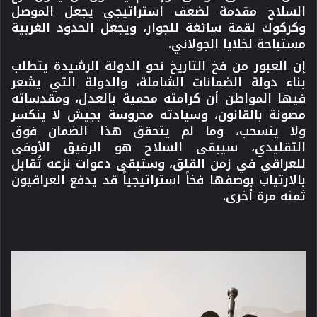
السلاح مقدمة لضعف استراتيجي يجعل الموصل
وكركوك لقمة سائغة للجوار، ويجعل الحدود الغربية
مستباحة لخلايا الجولاني.
إن العبور من فخ التاريخ نحو الدولة الرشيدة يتطلب
بناء دولة الضمانات الشاملة، والدولة التي يشعر
فيها المواطن أن كرامته محمية بالعدل، ومقدساته
مصونة بالقانون، وسيادته محروسة بجيش لا ينكسر
ولا ينسحب، وما لم يتحقق هذا الضمان فوق
التقليدي، سيبقى السلاح هو الرفيق الأوفى
للعراقي في زمن القلق، وستبقى دعوات نزعه تُقابل
بالارتياب بوصفها
فخاً استراتيجياً
قد يدفع العراقيون
ثمنه مرة أخرى.