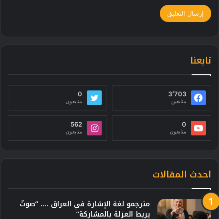
تابعنا
0
3٬703
متابعين
متابعون
562
0
متابعون
متابعون
احدث المقالات
مترجمو لغة الإشارة في العراق …. “صوتٌ
يربط العزلة بالمشاركة”