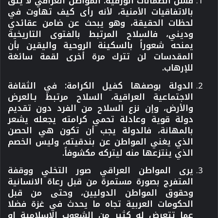
فشل الضمانات الورقية:
المواطن العراقي لا يثق
بالاتفاقيات الأمنية، لأنه رأى كيف تهاوت في
لحظات الحقيقة، وهو يبحث عن ضامن عقائدي
وديني، فالسلاح المرتبط بالفتوى التاريخية
يمنحه شعوراً بالسكينة الروحية واليقين بأن
المقدسات لن تترك مرة أخرى لقمة سائغة
للإرهاب.
الدولة بوصفها كفيل الكرامة:
في الثقافة
الاجتماعية العراقية، السلاح مرتبط بـالعرض
والأرض، وإن نزع السلاح من الفرد دون تقديم
دولة قوية وعادلة تحمي كرامته يجعله يشعر
بالمهانة، فالدولة يجب أن تكون هي الحصن
الذي يغني المواطن عن بندقيته، وليس الخصم
الذي ينتزعها منه ليتركه مكشوفاً.
يرى المواطن العراقي صور التخلي ووقفة
المتفرج بصورة مستمرة من قبل رعاة الانسانية
وحقوق المواطن الدوليين، وحتى من قبل
الحكومات العربية تجاه ما يحدث في غزة فضلا
عما تتعرض له كثير من الشعوب الاسلامية او