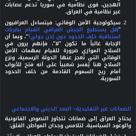
الهجين، قوى نظامية في سوريا تدعم عصابات
غير نظامية في العراق.
سيكولوجية الأمن الوقائي:
فيتساءل العراقيون
“
هل يستطيع الجيش العراقي القيام بضربات
استباقية خلف الحدود دون إذن دولي؟
“، وبما أن
الإجابة غالباً ما تكون “لا”، فإنهم يرون في
السلاح الموازي ضرورة للقيام بمهمات الأمن
الوقائي التي تعجز عنها الدولة الرسمية، ونزع
السلاح هنا يُفسر شعبياً على أنه فتح للأبواب
أمام ريح السموم القادمة من خلف الحدود
السورية.
الضمانات غير التقليدية– البعد الديني والاجتماعي
يحتاج العراق إلى ضمانات تتجاوز النصوص القانونية
والوعود السياسية،
لتلامس وجدان المواطن القلق: