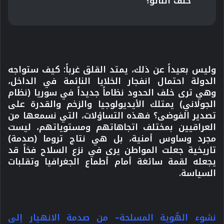
حلف الناتو؟
وليس بعيداً عن ذلك، يمتد القلق غرباً: كيف ستواجه
الدولة احتمال انفجار الخلايا النائمة في الداخل،
وهي ترى خلف الحدود نظاماً جديداً في سوريا (نظام
الجولاني) يمتلك الأيديولوجيا والزخم والقدرة على
تصدير الفوضى؟ فهذه التساؤلات، التي نسمعها من
العراقيين بمختلف اتجاهاتهم ومستوياتهم، ليست
مجرد وساوس أمنية، بل هي نتاج
تروما
(صدمة)
تاريخية جعلت المواطن يرى في نزع السلاح فخاً قد
يجعله لقمة سائغة أمام أطماع الجغرافيا وتقلبات
السياسة.
نشوء الهُوية المسلحة– من صدمة الانهيار إلى