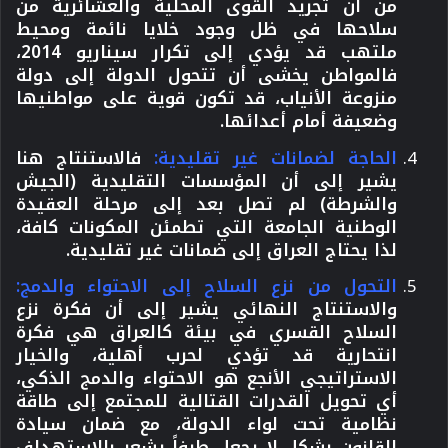
من أن تجريد القوى المحلية والعشائرية من
سلاحها في ظل وجود خلايا نائمة ومحيط
ملتهب قد يؤدي إلى تكرار سيناريو 2014،
فالمواطن يخشى أن تتحول الدولة إلى دولة
منزوعة الأنياب، قد تكون قوية على مواطنيها
وضعيفة أمام أعدائها.
الحاجة لضمانات غير تقليدية:
فالاستنتاج هنا
يشير إلى أن المؤسسات التقليدية (الجيش
والشرطة) لم تصل بعد إلى مرحلة العقيدة
الوطنية الجامعة التي تطمئن المكونات كافة،
لذا يحتاج العراق إلى ضمانات غير تقليدية.
التحول من نزع السلاح إلى الاحتواء والدمج:
والاستنتاج النهائي يشير إلى أن فكرة نزع
السلاح القسري في بيئة كالعراق هي فكرة
انتحارية قد تؤدي لحرب أهلية، والخيار
الاستراتيجي الأنجع هو الاحتواء والدمج الذكي،
أي تحويل القدرات القتالية للمجتمع إلى طاقة
نظامية تحت لواء الدولة، مع ضمان سيادة
القانون بشكل لا يجعل طرفاً يشعر بالاستهداف