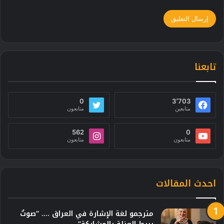
تابعنا
0
3٬703
متابعين
متابعون
562
0
متابعون
متابعون
احدث المقالات
مترجمو لغة الإشارة في العراق …. “صوتٌ