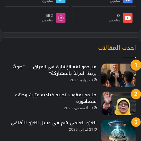
متابعين
متابعون
562
0
متابعون
متابعون
احدث المقالات
مترجمو لغة الإشارة في العراق …. “صوتٌ
يربط العزلة بالمشاركة”
23 يوليو، 2025
حليمة يعقوب: تجربة قيادية غيّرت وجهة
سنغافورة
19 أغسطس، 2025
الغزو العلمي سُم في عسل الغزو الثقافي
21 فبراير، 2025