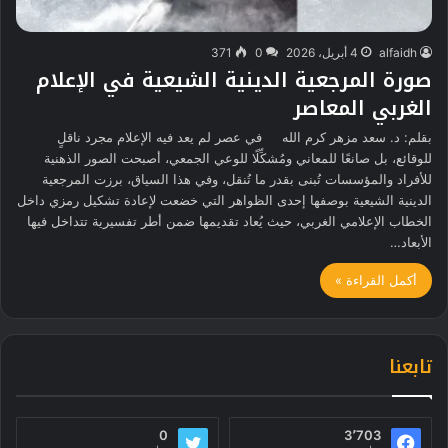
alfaidh
4 أبريل، 2026
0
371
صورة المرجعية الدينية الشيعية في الإعلام
الغربي المعاصر
بقلم: د. سعد مزهر كرم الله في عصر لم يعد فيه الإعلام مجرد ناقلٍ
للوقائع، بل صانعًا للمعاني ومُشكِّلًا للوعي الجمعي، أصبحت الصور الذهنية
للأفراد والمؤسسات تُبنى بقدر ما تُنقل، وفي هذا السياق، برزت المرجعية
الدينية الشيعية بوصفها إحدى الظواهر التي خضعت لإعادة تشكيل رمزي داخل
الخطاب الإعلامي الغربي، حيث يُعاد تقديمها ضمن أطر تفسيرية تتداخل فيها
الأبعاد…
أكمل القراءة »
تابعنا
0
3٬703