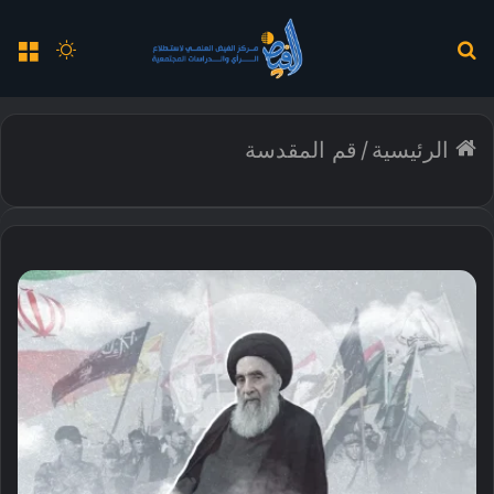
بحث
الوضع
الق
عن
المظلم
الرئيسية
/
قم المقدسة