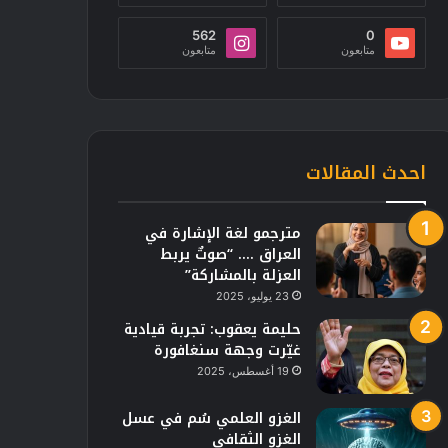
562
0
متابعون
متابعون
احدث المقالات
مترجمو لغة الإشارة في
العراق …. “صوتٌ يربط
العزلة بالمشاركة”
23 يوليو، 2025
حليمة يعقوب: تجربة قيادية
غيّرت وجهة سنغافورة
19 أغسطس، 2025
الغزو العلمي سُم في عسل
الغزو الثقافي