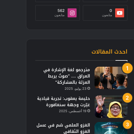
562
0
متابعون
متابعون
احدث المقالات
مترجمو لغة الإشارة في
العراق …. “صوتٌ يربط
العزلة بالمشاركة”
23 يوليو، 2025
حليمة يعقوب: تجربة قيادية
غيّرت وجهة سنغافورة
19 أغسطس، 2025
الغزو العلمي سُم في عسل
الغزو الثقافي