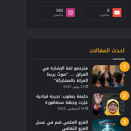
562
0
متابعون
متابعون
احدث المقالات
مترجمو لغة الإشارة في
العراق …. “صوتٌ يربط
العزلة بالمشاركة”
23 يوليو، 2025
حليمة يعقوب: تجربة قيادية
غيّرت وجهة سنغافورة
19 أغسطس، 2025
الغزو العلمي سُم في عسل
الغزو الثقافي