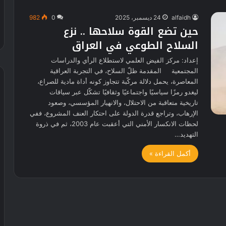
alfaidh
24 ديسمبر، 2025
0
982
حين تضع القوة سلاحها .. نزع
السلاح الطوعي في العراق
إعداد: مركز الفيض العلمي لاستطلاع الرأي والدراسات
المجتمعية المقدمة ظلّ السلاح، في التجربة العراقية
المعاصرة، يحمل دلالة مركّبة تتجاوز كونه أداة مادية للصراع،
ليغدو رمزًا سياسيًا واجتماعيًا وثقافيًا تشكّل عبر سياقات
تاريخية متعاقبة من الاحتلال، والانهيار المؤسسي، وصعود
الإرهاب، وتراجع قدرة الدولة على احتكار العنف المشروع، ففي
لحظات الانكسار الأمني التي أعقبت عام 2003، ثم في ذروة
التهديد…
أكمل القراءة »