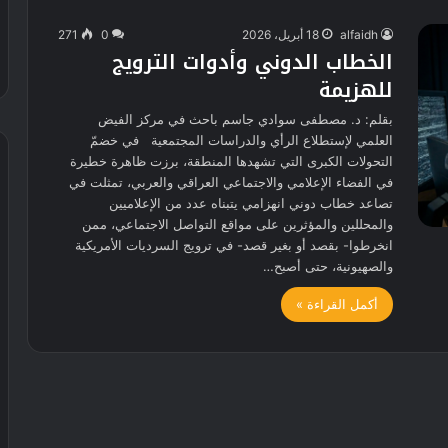
alfaidh
18 أبريل، 2026
0
271
الخطاب الدوني وأدوات الترويج
للهزيمة
بقلم: د. مصطفى سوادي جاسم باحث في مركز الفيض
العلمي لإستطلاع الرأي والدراسات المجتمعية في خضمّ
التحولات الكبرى التي تشهدها المنطقة، برزت ظاهرة خطيرة
في الفضاء الإعلامي والاجتماعي العراقي والعربي، تمثلت في
تصاعد خطاب دوني انهزامي يتبناه عدد من الإعلاميين
والمحللين والمؤثرين على مواقع التواصل الاجتماعي، ممن
انخرطوا- بقصد أو بغير قصد- في ترويج السرديات الأمريكية
والصهيونية، حتى أصبح…
أكمل القراءة »