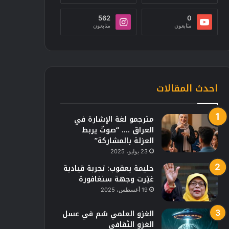
562
0
متابعون
متابعون
احدث المقالات
مترجمو لغة الإشارة في
العراق …. “صوتٌ يربط
العزلة بالمشاركة”
23 يوليو، 2025
حليمة يعقوب: تجربة قيادية
غيّرت وجهة سنغافورة
19 أغسطس، 2025
الغزو العلمي سُم في عسل
الغزو الثقافي