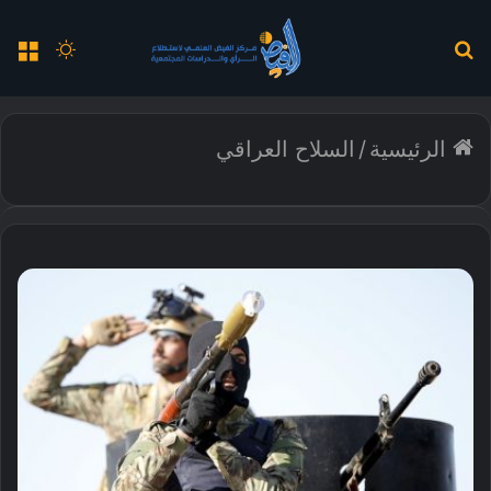
بحث
الوضع
الق
عن
المظلم
الرئيسية
/
السلاح العراقي