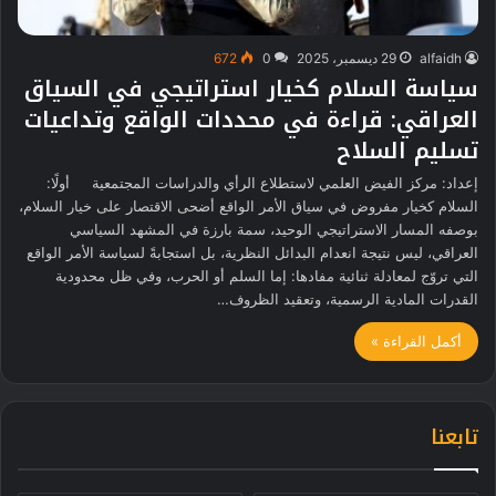
alfaidh
29 ديسمبر، 2025
0
672
سياسة السلام كخيار استراتيجي في السياق
العراقي: قراءة في محددات الواقع وتداعيات
تسليم السلاح
إعداد: مركز الفيض العلمي لاستطلاع الرأي والدراسات المجتمعية أولًا:
السلام كخيار مفروض في سياق الأمر الواقع أضحى الاقتصار على خيار السلام،
بوصفه المسار الاستراتيجي الوحيد، سمة بارزة في المشهد السياسي
العراقي، ليس نتيجة انعدام البدائل النظرية، بل استجابةً لسياسة الأمر الواقع
التي تروّج لمعادلة ثنائية مفادها: إما السلم أو الحرب، وفي ظل محدودية
القدرات المادية الرسمية، وتعقيد الظروف…
أكمل القراءة »
تابعنا