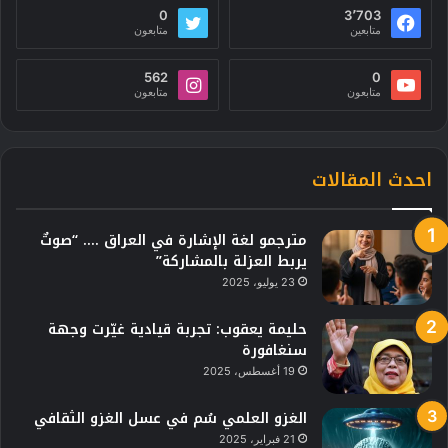
0
3٬703
متابعين
متابعون
562
0
متابعون
متابعون
احدث المقالات
مترجمو لغة الإشارة في العراق …. “صوتٌ
يربط العزلة بالمشاركة”
23 يوليو، 2025
حليمة يعقوب: تجربة قيادية غيّرت وجهة
سنغافورة
19 أغسطس، 2025
الغزو العلمي سُم في عسل الغزو الثقافي
21 فبراير، 2025