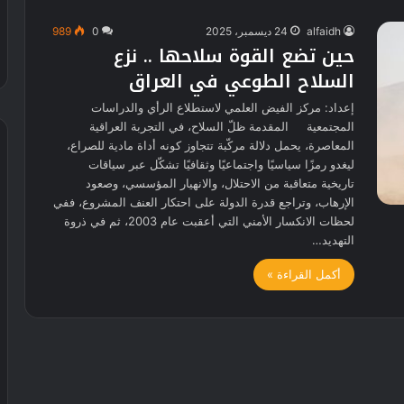
alfaidh
24 ديسمبر، 2025
0
989
حين تضع القوة سلاحها .. نزع
السلاح الطوعي في العراق
إعداد: مركز الفيض العلمي لاستطلاع الرأي والدراسات
المجتمعية المقدمة ظلّ السلاح، في التجربة العراقية
المعاصرة، يحمل دلالة مركّبة تتجاوز كونه أداة مادية للصراع،
ليغدو رمزًا سياسيًا واجتماعيًا وثقافيًا تشكّل عبر سياقات
تاريخية متعاقبة من الاحتلال، والانهيار المؤسسي، وصعود
الإرهاب، وتراجع قدرة الدولة على احتكار العنف المشروع، ففي
لحظات الانكسار الأمني التي أعقبت عام 2003، ثم في ذروة
التهديد…
أكمل القراءة »