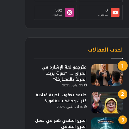
562
0
متابعون
متابعون
احدث المقالات
مترجمو لغة الإشارة في
العراق …. “صوتٌ يربط
العزلة بالمشاركة”
23 يوليو، 2025
حليمة يعقوب: تجربة قيادية
غيّرت وجهة سنغافورة
19 أغسطس، 2025
الغزو العلمي سُم في عسل
الغزو الثقافي