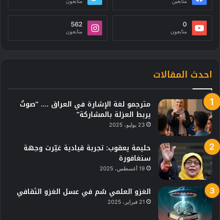
متابعين
متابعون
562
0
متابعون
متابعون
احدث المقالات
مترجمو لغة الإشارة في العراق …. “صوتٌ
يربط العزلة بالمشاركة”
23 يوليو، 2025
حليمة يعقوب: تجربة قيادية غيّرت وجهة
سنغافورة
19 أغسطس، 2025
الغزو العلمي سُم في عسل الغزو الثقافي
21 فبراير، 2025