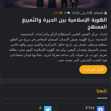
alfaidh
5 يناير، 2026
0
779
الهوية الإسلامية بين الحيرة والتَمييع
الممنهج
إعداد: مركز الفيض العلمي لاستطلاع الرأي والدراسات المجتمعية
المقدمة: برزخ الهُوية يعيش الإنسان المسلم المعاصر في برزخ من القلق،
منطقة وسطى تفصل بين تاريخ حافل بالمركزية والقيم، وبين واقع عالمي
يتسم بالسيولة وفقدان اليقين، ولم تعد الهُوية الإسلامية اليوم مجرد بطاقة
تعريف تُورث، بل تحولت إلى ساحة معركة كبرى، تتجاذبها قوتان متضادتان:
قوة الجذب التاريخي التي تشده نحو…
أكمل القراءة »
تابعنا
0
3٬703