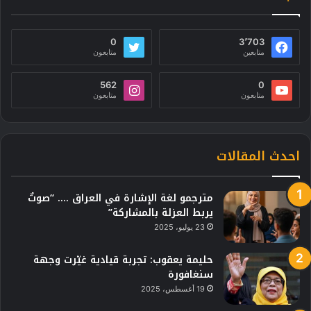
0
3٬703
متابعين
متابعون
562
0
متابعون
متابعون
احدث المقالات
مترجمو لغة الإشارة في العراق …. “صوتٌ
يربط العزلة بالمشاركة”
23 يوليو، 2025
حليمة يعقوب: تجربة قيادية غيّرت وجهة
سنغافورة
19 أغسطس، 2025