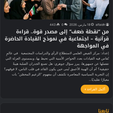
alfaidh
18 مارس، 2026
0
443
من “نقطة ضعف” إلى مصدر قوة.. قراءة
قرآنية – اجتماعية في نموذج القيادة الحاضرة
في المواجهة
إعداد: مركز الفيض العلمي لاستطلاع الرأي والدراسات المجتمعية في عالمٍ
تُقاس فيه القيادات بعدد الحواجز الأمنية التي تحيط بها، وبمستوى العزلة التي
تفصلها عن جمهورها، يبرز سؤال جوهري: هل تصنع الجدران الصلبة هيبةً
حقيقية؟ أم أن الهيبة الأعمق تُبنى حين يكون القائد في قلب الناس، لا فوقهم؟
إن التجربة السياسية المعاصرة تكشف أن مفهوم “الزعيم المحصّن” بات
معيارًا تقليديًا…
أكمل القراءة »
تابعنا