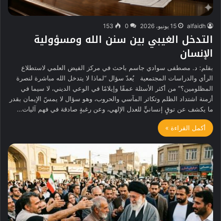
alfaidh
15 يونيو، 2026
0
153
التدخل الغيبي بين سنن الله ومسؤولية
الإنسان
بقلم: د. مصطفى سوادي جاسم باحث في مركز الفيض العلمي لاستطلاع
الرأي والدراسات المجتمعية يُعدّ سؤال “لماذا لا يتدخل الله مباشرة لنصرة
المظلومين؟” من أكثر الأسئلة عمقًا وإيلامًا في الوعي الديني، لا سيما في
أزمنة اشتداد الظلم وتكاثر المآسي والحروب، وهو سؤال لا يمسّ الإيمان بقدر
ما يكشف عن توقٍ إنسانيٍّ للعدل الإلهي، وعن رغبةٍ صادقة في فهم آليات…
أكمل القراءة »