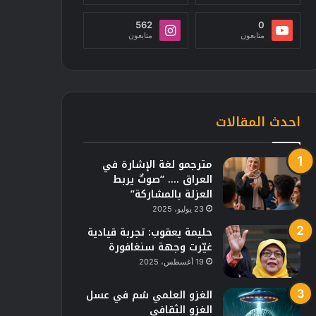
562
0
متابعون
متابعون
احدث المقالات
مترجمو لغة الإشارة في
العراق …. “صوتٌ يربط
العزلة بالمشاركة”
23 يوليو، 2025
حليمة يعقوب: تجربة قيادية
غيّرت وجهة سنغافورة
19 أغسطس، 2025
الغزو العلمي سُم في عسل
الغزو الثقافي