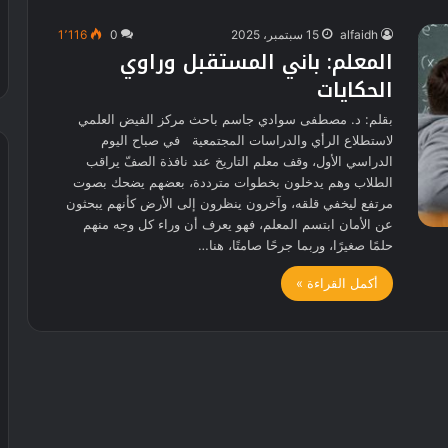
alfaidh
15 سبتمبر، 2025
0
1٬116
المعلم: باني المستقبل وراوي
الحكايات
بقلم: د. مصطفى سوادي جاسم باحث مركز الفيض العلمي
لاستطلاع الرأي والدراسات المجتمعية في صباح اليوم
الدراسي الأول، وقف معلم التاريخ عند نافذة الصفّ يراقب
الطلاب وهم يدخلون بخطوات مترددة، بعضهم يضحك بصوت
مرتفع ليخفي قلقه، وآخرون ينظرون إلى الأرض كأنهم يبحثون
عن الأمان ابتسم المعلم، فهو يعرف أن وراء كل وجه منهم
حلمًا صغيرًا، وربما جرحًا صامتًا، هنا…
أكمل القراءة »