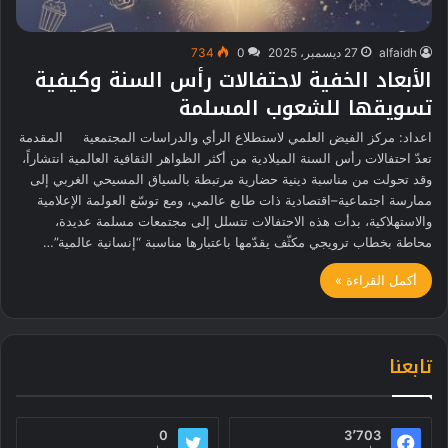
alfaidh
27 ديسمبر، 2025
0
734
الأبعاد الخفية لاحتفالات رأس السنة وكيفية
تسويقها للشعوب المسلمة
اعداد: مركز الفيض العلمي لاستطلاع الرأي والدراسات المجتمعية المقدمة
تعدّ احتفالات رأس السنة الميلادية من أكثر الظواهر الثقافية العالمية انتشاراً،
وقد تحولت من مناسبة دينية حضارية مرتبطة بالسياق المسيحي الغربي إلى
ممارسة اجتماعية–اقتصادية ذات طابع عالمي، ومع توسّع العولمة الإعلامية
والاستهلاكية، بدأت هذه الاحتفالات تتسلل إلى مجتمعات مسلمة عديدة،
محاطة بخطاب ترويجي مكثّف يقدّمها باعتبارها مناسبة “إنسانية عالمية”…
أكمل القراءة »
تابعنا
0
3٬703