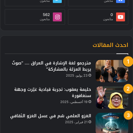
متابعين
متابعون
562
0
متابعون
متابعون
احدث المقالات
مترجمو لغة الإشارة في العراق …. “صوتٌ
يربط العزلة بالمشاركة”
23 يوليو، 2025
حليمة يعقوب: تجربة قيادية غيّرت وجهة
سنغافورة
19 أغسطس، 2025
الغزو العلمي سُم في عسل الغزو الثقافي
21 فبراير، 2025