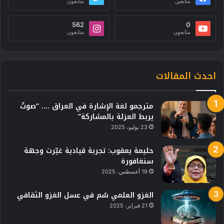
متابعين
متابعون
562
0
متابعون
متابعون
احدث المقالات
مترجمو لغة الإشارة في العراق …. “صوتٌ
يربط العزلة بالمشاركة”
23 يوليو، 2025
حليمة يعقوب: تجربة قيادية غيّرت وجهة
سنغافورة
19 أغسطس، 2025
الغزو العلمي سُم في عسل الغزو الثقافي
21 فبراير، 2025