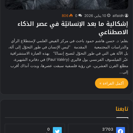
alfaidh
10 يناير، 2026
0
806
إشكالية ما بعد الإنسانيّة في عصر الذكاء
الاصطناعي
بقلم: د. حسن هاشم حمود باحث في مركز الفيض العلمي لإستطلاع الرأي
والدراسات المجتمعية المقدمة “ليس الإنسان في طور التحوّل إلى آلة،
بل الآلة هي التي في طور التحوّل لتصبح إنسانًا” بهذه العبارة الاستشرافية
عبّر الفيلسوف الفرنسي بول فاليري (Paul Valéry) في دفاتره الشهيرة،
مطلع القرن العشرين، عن رؤية فلسفية سبقت عصرها، وبدت آنذاك أقرب
إلى…
أكمل القراءة »
تابعنا
0
3٬703