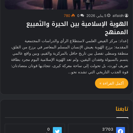
alfaidh
5 يناير، 2026
0
780
الهوية الإسلامية بين الحيرة والتَمييع
الممنهج
إعداد: مركز الفيض العلمي لاستطلاع الرأي والدراسات المجتمعية
المقدمة: برزخ الهُوية يعيش الإنسان المسلم المعاصر في برزخ من القلق،
منطقة وسطى تفصل بين تاريخ حافل بالمركزية والقيم، وبين واقع عالمي
يتسم بالسيولة وفقدان اليقين، ولم تعد الهُوية الإسلامية اليوم مجرد بطاقة
تعريف تُورث، بل تحولت إلى ساحة معركة كبرى، تتجاذبها قوتان متضادتان:
قوة الجذب التاريخي التي تشده نحو…
أكمل القراءة »
تابعنا
0
3٬703