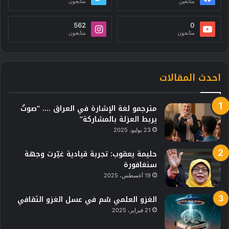
متابعين
متابعون
562
0
متابعون
متابعون
احدث المقالات
مترجمو لغة الإشارة في العراق …. “صوتٌ
يربط العزلة بالمشاركة”
23 يوليو، 2025
حليمة يعقوب: تجربة قيادية غيّرت وجهة
سنغافورة
19 أغسطس، 2025
الغزو العلمي سُم في عسل الغزو الثقافي
21 فبراير، 2025