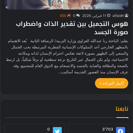
alfaidh
11 فبراير، 2026
0
655
هوس التجميل بين تقدير الذات واضطراب
صورة الجسد
بقلم: الباحثة رنا عبدالله العزاوي وزارة التربية/ الرصافة الثانية يُعد الاهتمام
بالمظهر الخارجي أحد السلوكات الإنسانية الفطرية المرتبطة بحب الجمال
والسعي إلى الظهور بصورة لائقة تعكس احترام الإنسان لذاته ومكانته
الاجتماعية، ولم يكن الجمال عبر التاريخ نزعة سطحية أو ترفاً شكلياً، بل ارتبط
بالصحة والنظافة والعناية بالجسد والانسجام مع الذوق العام للمجتمع، وقد
عرف الإنسان منذ العصور القديمة أساليب…
أكمل القراءة »
تابعنا
0
3٬703