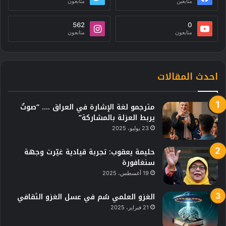
متابعين
متابعون
562
0
متابعون
متابعون
احدث المقالات
مترجمو لغة الإشارة في العراق …. “صوتٌ
يربط العزلة بالمشاركة”
23 يوليو، 2025
حليمة يعقوب: تجربة قيادية غيّرت وجهة
سنغافورة
19 أغسطس، 2025
الغزو العلمي سُم في عسل الغزو الثقافي
21 فبراير، 2025