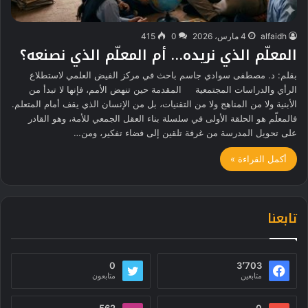
alfaidh
4 مارس، 2026
0
415
المعلّم الذي نريده… أم المعلّم الذي نصنعه؟
بقلم: د. مصطفى سوادي جاسم باحث في مركز الفيض العلمي لاستطلاع
الرأي والدراسات المجتمعية المقدمة حين تنهض الأمم، فإنها لا تبدأ من
الأبنية ولا من المناهج ولا من التقنيات، بل من الإنسان الذي يقف أمام المتعلم.
فالمعلّم هو الحلقة الأولى في سلسلة بناء العقل الجمعي للأمة، وهو القادر
على تحويل المدرسة من غرفة تلقين إلى فضاء تفكير، ومن…
أكمل القراءة »
تابعنا
0
3٬703
متابعين
متابعون
562
0