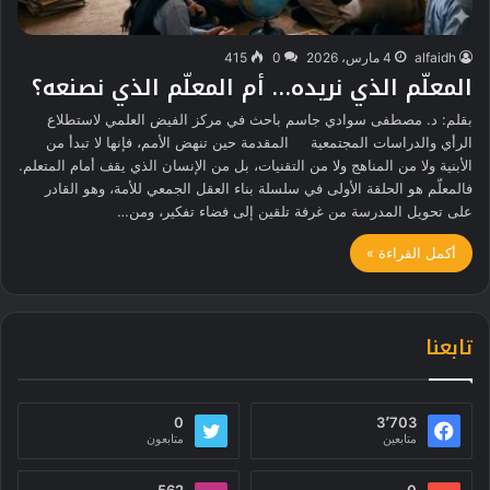
alfaidh
4 مارس، 2026
0
415
المعلّم الذي نريده… أم المعلّم الذي نصنعه؟
بقلم: د. مصطفى سوادي جاسم باحث في مركز الفيض العلمي لاستطلاع
الرأي والدراسات المجتمعية المقدمة حين تنهض الأمم، فإنها لا تبدأ من
الأبنية ولا من المناهج ولا من التقنيات، بل من الإنسان الذي يقف أمام المتعلم.
فالمعلّم هو الحلقة الأولى في سلسلة بناء العقل الجمعي للأمة، وهو القادر
على تحويل المدرسة من غرفة تلقين إلى فضاء تفكير، ومن…
أكمل القراءة »
تابعنا
0
3٬703
متابعين
متابعون
562
0