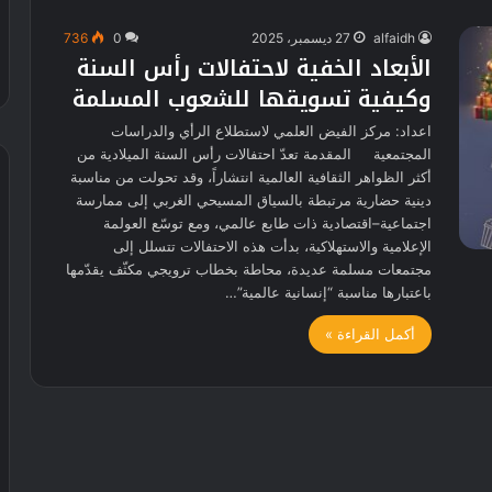
alfaidh
27 ديسمبر، 2025
0
736
الأبعاد الخفية لاحتفالات رأس السنة
وكيفية تسويقها للشعوب المسلمة
اعداد: مركز الفيض العلمي لاستطلاع الرأي والدراسات
المجتمعية المقدمة تعدّ احتفالات رأس السنة الميلادية من
أكثر الظواهر الثقافية العالمية انتشاراً، وقد تحولت من مناسبة
دينية حضارية مرتبطة بالسياق المسيحي الغربي إلى ممارسة
اجتماعية–اقتصادية ذات طابع عالمي، ومع توسّع العولمة
الإعلامية والاستهلاكية، بدأت هذه الاحتفالات تتسلل إلى
مجتمعات مسلمة عديدة، محاطة بخطاب ترويجي مكثّف يقدّمها
باعتبارها مناسبة “إنسانية عالمية”…
أكمل القراءة »