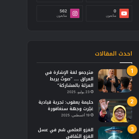
562
0
متابعون
متابعون
احدث المقالات
مترجمو لغة الإشارة في
العراق …. “صوتٌ يربط
العزلة بالمشاركة”
23 يوليو، 2025
حليمة يعقوب: تجربة قيادية
غيّرت وجهة سنغافورة
19 أغسطس، 2025
الغزو العلمي سُم في عسل
الغزو الثقافي