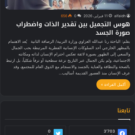
alfaidh
11 فبراير، 2026
0
656
هوس التجميل بين تقدير الذات واضطراب
صورة الجسد
بقلم: الباحثة رنا عبدالله العزاوي وزارة التربية/ الرصافة الثانية يُعد الاهتمام
بالمظهر الخارجي أحد السلوكات الإنسانية الفطرية المرتبطة بحب الجمال
والسعي إلى الظهور بصورة لائقة تعكس احترام الإنسان لذاته ومكانته
الاجتماعية، ولم يكن الجمال عبر التاريخ نزعة سطحية أو ترفاً شكلياً، بل ارتبط
بالصحة والنظافة والعناية بالجسد والانسجام مع الذوق العام للمجتمع، وقد
عرف الإنسان منذ العصور القديمة أساليب…
أكمل القراءة »
تابعنا
0
3٬703