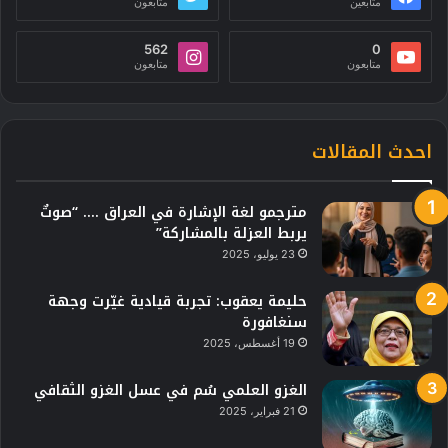
متابعين
متابعون
562
0
متابعون
متابعون
احدث المقالات
مترجمو لغة الإشارة في العراق …. “صوتٌ
يربط العزلة بالمشاركة”
23 يوليو، 2025
حليمة يعقوب: تجربة قيادية غيّرت وجهة
سنغافورة
19 أغسطس، 2025
الغزو العلمي سُم في عسل الغزو الثقافي
21 فبراير، 2025